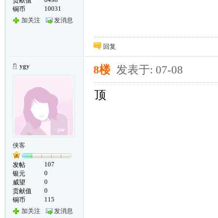
贡献值
10031
铜币
加关注
发消息
回复
ygy
8楼
发表于: 07-08
顶
侠客
107
发帖
0
银元
0
威望
0
贡献值
115
铜币
加关注
发消息