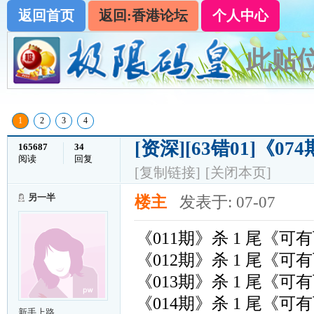
返回首页
返回:香港论坛
个人中心
此贴位
1
2
3
4
[资深]
[63错01]《0
165687
34
阅读
回复
[复制链接]
[关闭本页]
另一半
楼主
发表于: 07-07
《011期》杀 1 尾《可有
《012期》杀 1 尾《可有
《013期》杀 1 尾《可有
《014期》杀 1 尾《可有
新手上路