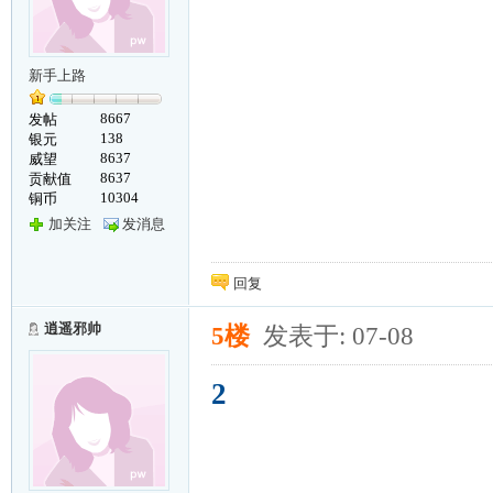
新手上路
8667
发帖
138
银元
8637
威望
8637
贡献值
10304
铜币
加关注
发消息
回复
逍遥邪帅
5楼
发表于: 07-08
2