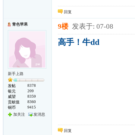
回复
青色苹果
9楼
发表于: 07-08
高手！牛dd
新手上路
8378
发帖
209
银元
8359
威望
8360
贡献值
9415
铜币
加关注
发消息
回复