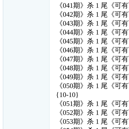
《041期》杀 1 尾《可有
《042期》杀 1 尾《可有
《043期》杀 1 尾《可有
《044期》杀 1 尾《可有
《045期》杀 1 尾《可有
《046期》杀 1 尾《可有
《047期》杀 1 尾《可有
《048期》杀 1 尾《可有
《049期》杀 1 尾《可有
《050期》杀 1 尾《可有
{10-10}
《051期》杀 1 尾《可有
《052期》杀 1 尾《可有
《053期》杀 1 尾《可有