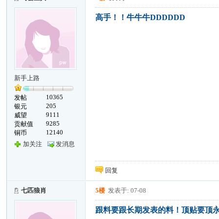
高手！！牛牛牛DDDDDD
新手上路
10365
发帖
205
银元
9111
威望
9285
贡献值
12140
铜币
加关注
发消息
回复
七匹狼肖
5楼
发表于: 07-08
跟料要跟长期发表的料！顶贴要顶