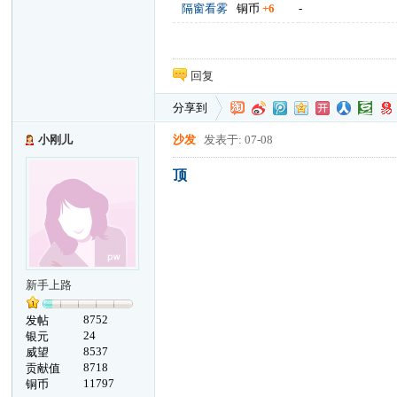
隔窗看雾
铜币
+6
-
回复
分享到
小刚儿
沙发
发表于: 07-08
顶
新手上路
8752
发帖
24
银元
8537
威望
8718
贡献值
11797
铜币