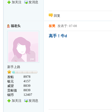
加关注
发消息
回复
福老头
板凳
发表于: 07-08
高手！牛d
新手上路
8978
发帖
4157
银元
8839
威望
8839
贡献值
12407
铜币
加关注
发消息