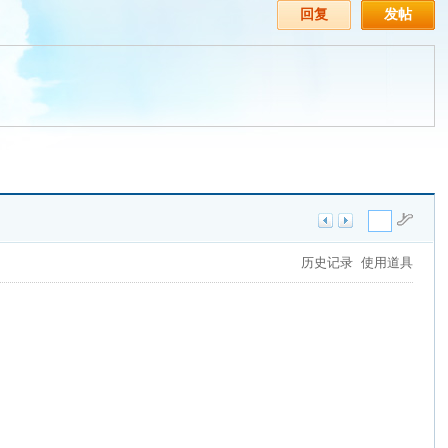
回复
发帖
历史记录
使用道具