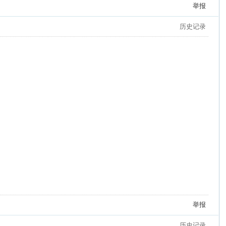
举报
历史记录
举报
历史记录