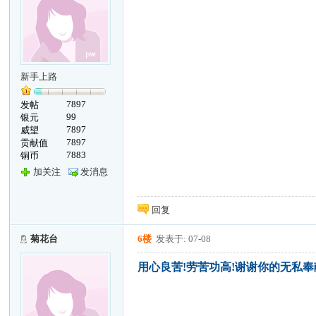
新手上路
7897
发帖
99
银元
7897
威望
7897
贡献值
7883
铜币
加关注
发消息
回复
菊花台
6楼
发表于: 07-08
用心良苦!劳苦功高!谢谢你的无私奉