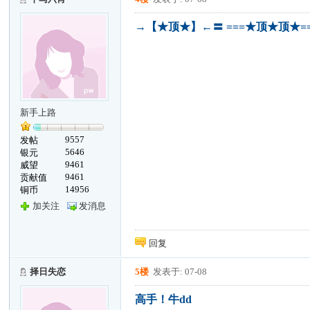
→【★顶★】←〓 ===★顶★顶★=
新手上路
9557
发帖
5646
银元
9461
威望
9461
贡献值
14956
铜币
加关注
发消息
回复
择日失恋
5楼
发表于: 07-08
高手！牛dd