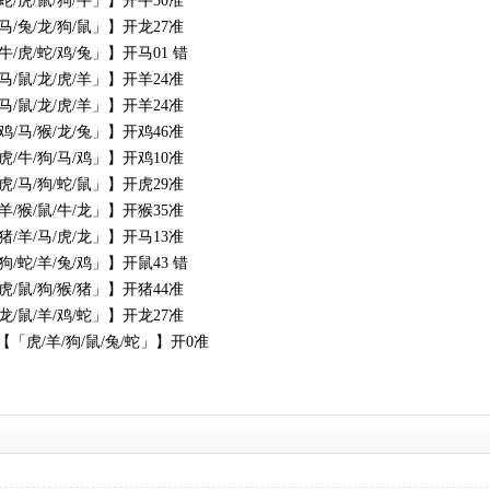
/虎/鼠/狗/牛」】开牛30准
/兔/龙/狗/鼠」】开龙27准
/虎/蛇/鸡/兔」】开马01 错
/鼠/龙/虎/羊」】开羊24准
/鼠/龙/虎/羊」】开羊24准
/马/猴/龙/兔」】开鸡46准
/牛/狗/马/鸡」】开鸡10准
/马/狗/蛇/鼠」】开虎29准
/猴/鼠/牛/龙」】开猴35准
/羊/马/虎/龙」】开马13准
/蛇/羊/兔/鸡」】开鼠43 错
/鼠/狗/猴/猪」】开猪44准
/鼠/羊/鸡/蛇」】开龙27准
←【「虎/羊/狗/鼠/兔/蛇」】开0准