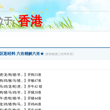
香港
位于:
★特区彩经料 六肖精解六肖★
[复制链接]
[关闭本页]
/龙/狗/猪/羊」】开狗33准
/鸡/猴/马/猪」】开猴47准
/鸡/龙/蛇/虎」】开牛42 错
/猪/马/鸡/羊」】开猪20准
/虎/蛇/猪/羊」】开猪44准
/鸡/猪/狗/马」】开鸡46准