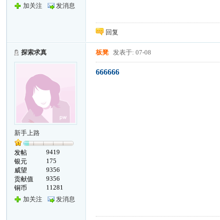
加关注
发消息
回复
探索求真
板凳
发表于: 07-08
666666
新手上路
9419
发帖
175
银元
9356
威望
9356
贡献值
11281
铜币
加关注
发消息