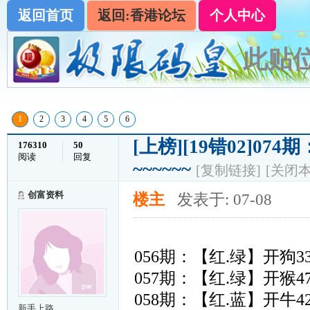
返回首页
返回:香港论坛
个人中心
此贴位
1
2
3
4
5
6
[上榜]
[19错02]074期
176310
50
阅读
回复
~~~~~~
[复制链接]
[关闭本
创富资料
楼主
发表于: 07-08
056期：【红.绿】开狗33
057期：【红.绿】开猴47
058期：【红.蓝】开牛42
新手上路