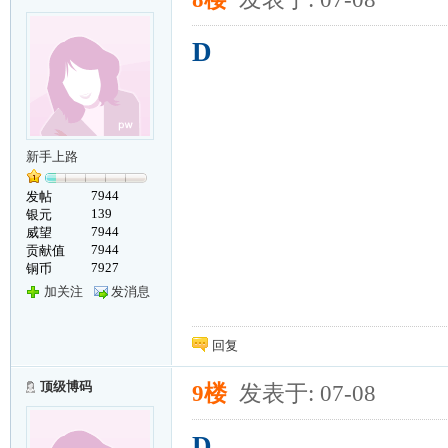
D
新手上路
7944
发帖
139
银元
7944
威望
7944
贡献值
7927
铜币
加关注
发消息
回复
顶级博码
9楼
发表于: 07-08
D