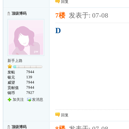
回复
顶级博码
7楼
发表于: 07-08
D
新手上路
7944
发帖
139
银元
7944
威望
7944
贡献值
7927
铜币
加关注
发消息
回复
顶级博码
8楼
发表于: 07-08