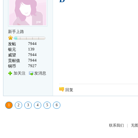
新手上路
7944
发帖
139
银元
7944
威望
7944
贡献值
7927
铜币
加关注
发消息
回复
1
2
3
4
5
6
|
联系我们
无