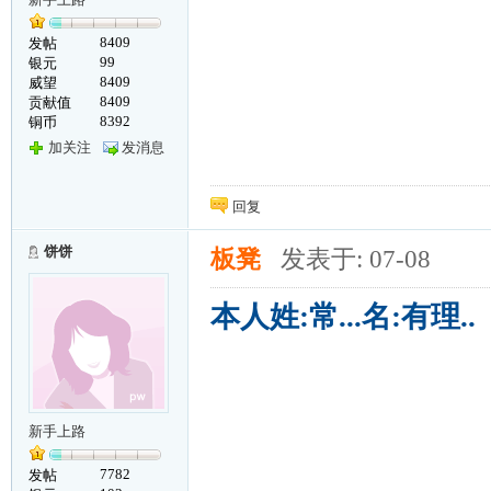
8409
发帖
99
银元
8409
威望
8409
贡献值
8392
铜币
加关注
发消息
回复
饼饼
板凳
发表于: 07-08
本人姓:常...名:有理..
新手上路
7782
发帖