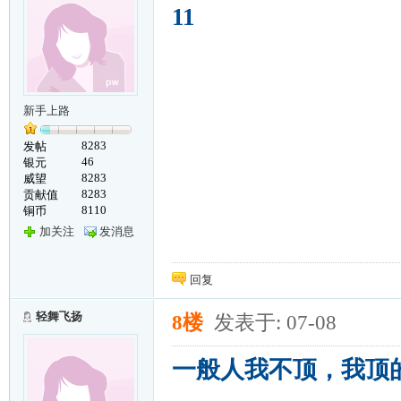
11
新手上路
8283
发帖
46
银元
8283
威望
8283
贡献值
8110
铜币
加关注
发消息
回复
轻舞飞扬
8楼
发表于: 07-08
一般人我不顶，我顶