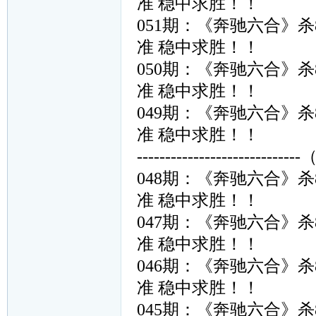
准 稳中求胜！！
051期：《奔驰六合》杀8码【
准 稳中求胜！！
050期：《奔驰六合》杀8码【
准 稳中求胜！！
049期：《奔驰六合》杀8码【
准 稳中求胜！！
---------------------------
048期：《奔驰六合》杀8码【
准 稳中求胜！！
047期：《奔驰六合》杀8码【
准 稳中求胜！！
046期：《奔驰六合》杀8码【
准 稳中求胜！！
045期：《奔驰六合》杀8码【