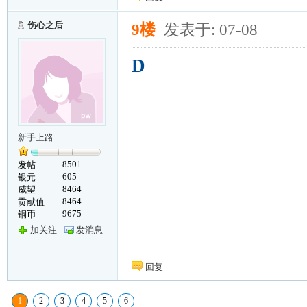
伤心之后
9楼
发表于: 07-08
D
新手上路
8501
发帖
605
银元
8464
威望
8464
贡献值
9675
铜币
加关注
发消息
回复
1
2
3
4
5
6