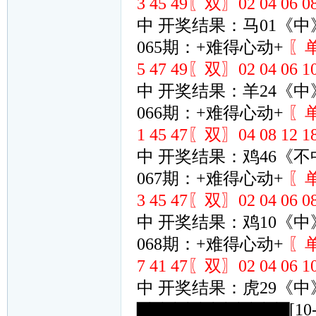
3 45 49〖双〗02 04 06 08 1
中 开奖结果：马01《中
065期：+难得心动+
〖单〗0
5 47 49〖双〗02 04 06 10 1
中 开奖结果：羊24《中
066期：+难得心动+
〖单〗0
1 45 47〖双〗04 08 12 18 2
中 开奖结果：鸡46《不
067期：+难得心动+
〖单〗0
3 45 47〖双〗02 04 06 08 1
中 开奖结果：鸡10《中
068期：+难得心动+
〖单〗0
7 41 47〖双〗02 04 06 10 1
中 开奖结果：虎29《中
▇▇▇▇▇▇▇▇▇▇▇▇[10