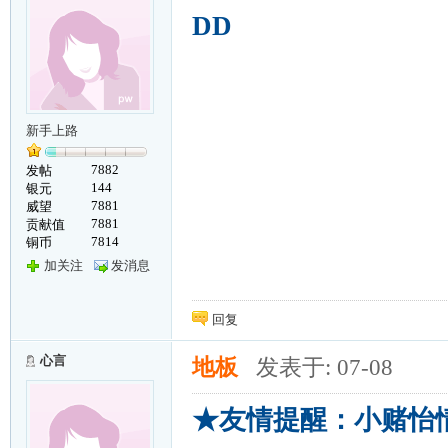
DD
新手上路
7882
发帖
144
银元
7881
威望
7881
贡献值
7814
铜币
加关注
发消息
回复
心言
地板
发表于: 07-08
★友情提醒：小赌怡