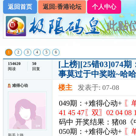
返回首页
返回:香港论坛
个人中心
此贴位
1
2
3
4
5
6
[上榜]
[25错03]0
154620
50
阅读
回复
事莫过于中奖啦~哈哈
难得心动
楼主
发表于: 07-08
049期：+难得心动+
〖单〗0
41 45 47〖双〗02 04 08 10 
码中 开奖结果：猪08《
050期：+难得心动+
〖单〗0
新手上路