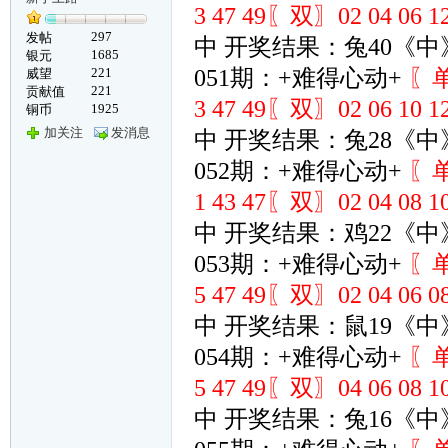
3 47 49〖双〗02 04 06 12 1
297
发帖
中 开奖结果：兔40《中
1685
银元
221
051期：+难得心动+
〖单〗0
威望
221
贡献值
3 47 49〖双〗02 06 10 12 1
1925
铜币
加关注
发消息
中 开奖结果：兔28《中
052期：+难得心动+
〖单〗0
1 43 47〖双〗02 04 08 10 1
中 开奖结果：鸡22《中
053期：+难得心动+
〖单〗0
5 47 49〖双〗02 04 06 08 1
中 开奖结果：鼠19《中
054期：+难得心动+
〖单〗0
5 47 49〖双〗04 06 08 10 1
中 开奖结果：兔16《中