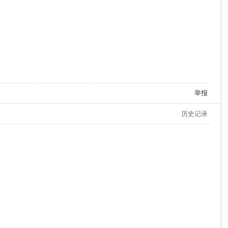
举报
历史记录