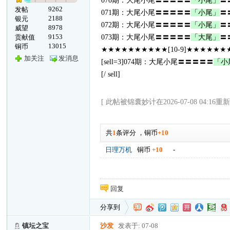
070期：大尾小尾〓〓〓〓〓
「小尾」
〓
9262
发帖
071期：大尾小尾〓〓〓〓〓
「小尾」
〓
2188
银元
072期：大尾小尾〓〓〓〓〓
「小尾」
〓
8978
威望
9153
贡献值
073期：大尾小尾〓〓〓〓〓
「大尾」
〓
13015
铜币
★★★★★★★★★★[10-9]★★★★★★
加关注
发消息
[sell=3]074期：大尾小尾〓〓〓〓〓
「小
[/ sell]
[ 此帖被锦囊妙计在2026-07-08 04:16重
共
1
条评分
，
铜币
+10
日理万机
铜币
+10
-
回复
分享到
镇坛之宝
沙发
发表于: 07-08