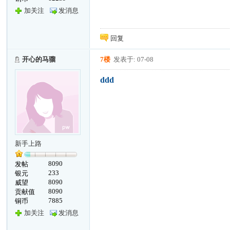
加关注
发消息
回复
开心的马骝
7楼
发表于: 07-08
ddd
新手上路
8090
发帖
233
银元
8090
威望
8090
贡献值
7885
铜币
加关注
发消息