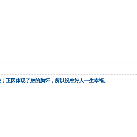
您；正因体现了您的胸怀，所以祝您好人一生幸福。