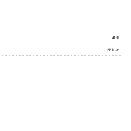
举报
历史记录