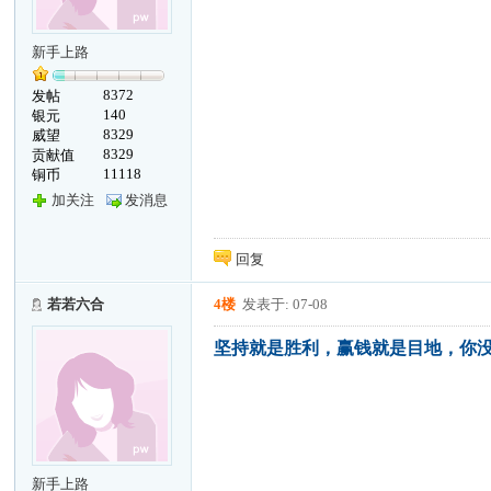
新手上路
8372
发帖
140
银元
8329
威望
8329
贡献值
11118
铜币
加关注
发消息
回复
若若六合
4楼
发表于: 07-08
坚持就是胜利，赢钱就是目地，你
新手上路