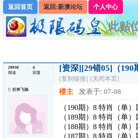
返回首页
返回:新澳论坛
个人中心
此贴位
[资深]
[29错05]（1
29930
4
阅读
回复
[复制链接]
[关闭本页]
狂奔飞驰
楼主
发表于: 07-08
（190期）8 特肖（单
（189期）8 特肖（单
（188期）8 特肖（单
（187期）8 特肖（单