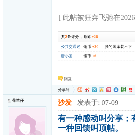
[ 此帖被狂奔飞驰在2026-0
共
2
条评分
，
铜币
+26
公共交通迷
铜币
+20
朕的国库装不下
唐小国
铜币
+6
-
回复
分享到
荷兰仔
沙发
发表于: 07-09
有一种感动叫分享；
一种回馈叫顶帖。