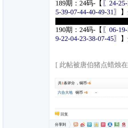
189期：24码-【
〖24-25-2
5-39-07-44-40-49-31〗
】
▇▇▇▇▇▇▇▇▇▇▇▇▇▇
190期：24码-【
〖06-19-2
9-22-04-23-38-07-45〗
】
[ 此帖被唐伯猪点蜡烛在2026
共
1
条评分
，
铜币
+6
六合大地
铜币
+6
-
回复
分享到