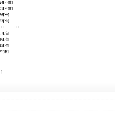
4[不准]
1[不准]
6[准]
3[准]
++++++++++
1[准]
6[准]
5[准]
?[准]
 ]