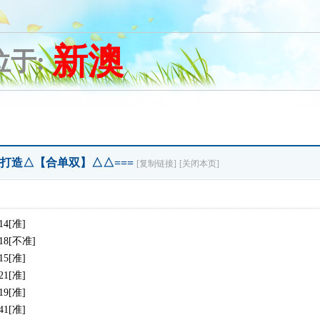
新澳
位于:
==实力打造△【合单双】△△===
[复制链接]
[关闭本页]
4[准]
8[不准]
5[准]
1[准]
9[准]
1[准]