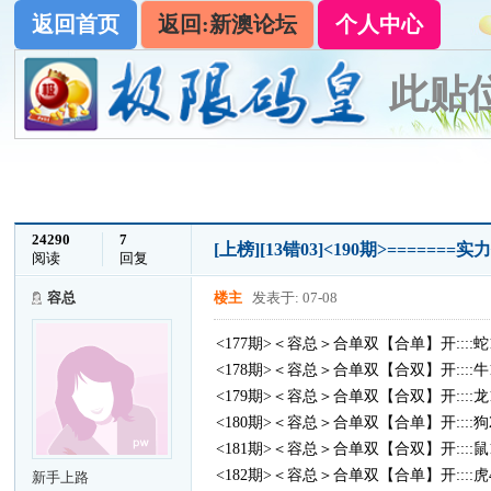
返回首页
返回:新澳论坛
个人中心
此贴
24290
7
[上榜]
[13错03]<190期>=====
阅读
回复
容总
楼主
发表于: 07-08
<177期>＜容总＞合单双【合单】开::::蛇1
<178期>＜容总＞合单双【合双】开::::牛1
<179期>＜容总＞合单双【合双】开::::龙1
<180期>＜容总＞合单双【合单】开::::狗2
<181期>＜容总＞合单双【合双】开::::鼠1
<182期>＜容总＞合单双【合单】开::::虎4
新手上路