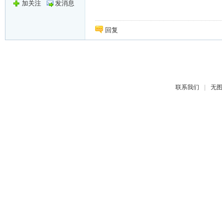
加关注
发消息
回复
|
联系我们
无