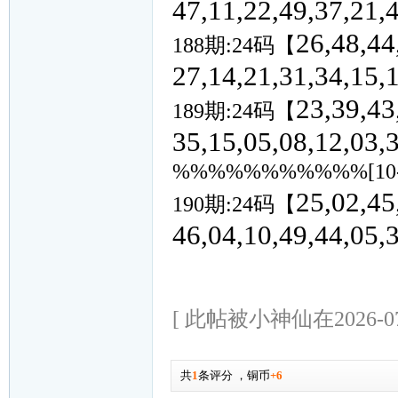
47,11,22,49,37,21,
26,48,44
188期:24码【
27,14,21,31,34,15,
23,39,43
189期:24码【
35,15,05,08,12,03,
%%%%%%%%%%%[10
25,02,45
190期:24码【
46,04,10,49,44,05,
[ 此帖被小神仙在2026-07
共
1
条评分
，
铜币
+6