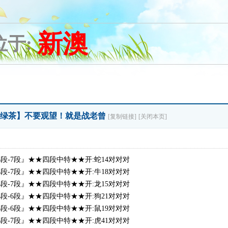
新澳
位于:
中特】【绿茶】不要观望！就是战老曾
[复制链接]
[关闭本页]
-5段-7段』★★四段中特★★开:蛇14对对对
-4段-7段』★★四段中特★★开:牛18对对对
-4段-7段』★★四段中特★★开:龙15对对对
-4段-6段』★★四段中特★★开:狗21对对对
-5段-6段』★★四段中特★★开:鼠19对对对
-6段-7段』★★四段中特★★开:虎41对对对