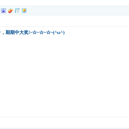
期中大奖!~☆~☆~☆~(^ω^)