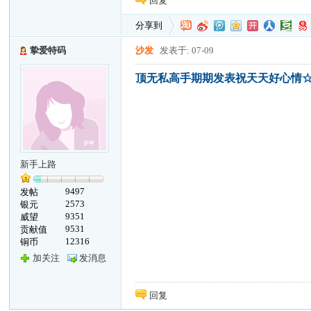
回复
分享到
挚爱特码
沙发
发表于: 07-09
顶无私高手期期发表祝天天好心情☆，期
新手上路
9497
发帖
2573
银元
9351
威望
9531
贡献值
12316
铜币
加关注
发消息
回复