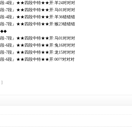
-3段-4段』★★四段中特★★开:羊24对对对
-5段-7段』★★四段中特★★开:马01对对对
-3段-4段』★★四段中特★★开:羊36错错错
-5段-7段』★★四段中特★★开:猴23错错错
◆◆◆
-6段-7段』★★四段中特★★开:马01对对对
-4段-6段』★★四段中特★★开:兔16对对对
-4段-7段』★★四段中特★★开:龙15对对对
5段-6段』★★四段中特★★开:00??对对对
 ]