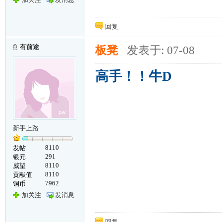
回复
有前途
板凳
发表于: 07-08
高手！！牛D
新手上路
8110
发帖
291
银元
8110
威望
8110
贡献值
7962
铜币
加关注
发消息
回复