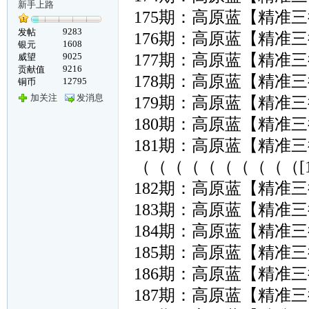
新手上路
175期：高原蓝【精准三
9283
发帖
176期：高原蓝【精准三
1608
银元
9025
177期：高原蓝【精准三
威望
9216
贡献值
178期：高原蓝【精准三
12795
铜币
加关注
发消息
179期：高原蓝【精准三
180期：高原蓝【精准三
181期：高原蓝【精准三
（（（（（（（（（（[1
182期：高原蓝【精准三
183期：高原蓝【精准三
184期：高原蓝【精准三
185期：高原蓝【精准三
186期：高原蓝【精准三
187期：高原蓝【精准三