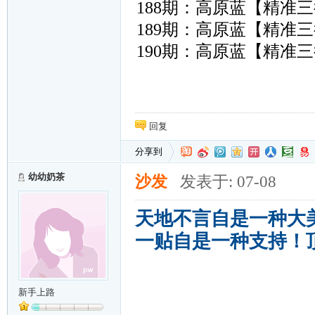
188期：高原蓝【精准三
189期：高原蓝【精准三
190期：高原蓝【精准三
回复
分享到
幼幼奶茶
沙发
发表于: 07-08
天地不言自是一种大
一贴自是一种支持！
新手上路