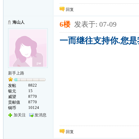
回复
海山人
6楼
发表于: 07-09
一而继往支持你.您是
新手上路
8822
发帖
15
银元
8770
威望
8770
贡献值
10124
铜币
加关注
发消息
回复