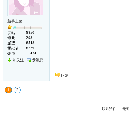
新手上路
8850
发帖
298
银元
8548
威望
8729
贡献值
11424
铜币
加关注
发消息
回复
1
2
|
联系我们
无