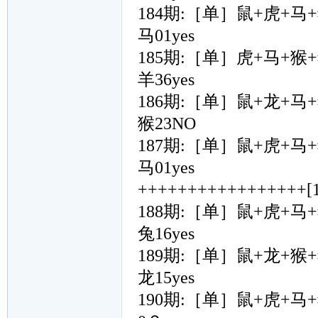
184期:［单］鼠+虎+马
马01yes
185期:［单］虎+马+猴
羊36yes
186期:［单］鼠+龙+马
猴23NO
187期:［单］鼠+虎+马
马01yes
+++++++++++++++++[
188期:［单］鼠+虎+马
兔16yes
189期:［单］鼠+龙+猴
龙15yes
190期:［单］鼠+虎+马