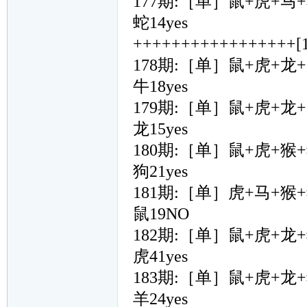
177期:［单］鼠+虎+马
蛇14yes
+++++++++++++++++[
178期:［单］鼠+虎+龙
牛18yes
179期:［单］鼠+虎+龙
龙15yes
180期:［单］鼠+虎+猴
狗21yes
181期:［单］虎+马+猴
鼠19NO
182期:［单］鼠+虎+龙
虎41yes
183期:［单］鼠+虎+龙
羊24yes