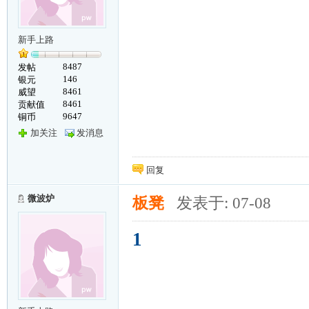
新手上路
8487
发帖
146
银元
8461
威望
8461
贡献值
9647
铜币
加关注
发消息
回复
微波炉
板凳
发表于: 07-08
1