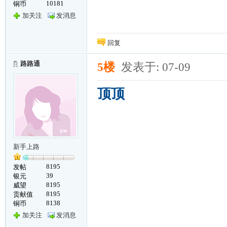
10181
铜币
加关注
发消息
回复
路路通
5楼
发表于: 07-09
顶顶
新手上路
8195
发帖
39
银元
8195
威望
8195
贡献值
8138
铜币
加关注
发消息