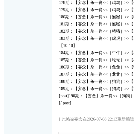
178期：【妄念】杀一肖<<［鸡鸡］>>【
179期：【妄念】杀一肖<<［鸡鸡］>>【
180期：【妄念】杀一肖<<［猴猴］>>【
181期：【妄念】杀一肖<<［猴猴］>>【
182期：【妄念】杀一肖<<［猪猪］>>【
183期：【妄念】杀一肖<<［虎虎］>>【
【10-10】
184期：【妄念】杀一肖<<［牛牛］>>【
185期：【妄念】杀一肖<<［蛇蛇］>>【
186期：【妄念】杀一肖<<［兔兔］>>【
187期：【妄念】杀一肖<<［龙龙］>>【
188期：【妄念】杀一肖<<［狗狗］>>【
189期：【妄念】杀一肖<<［狗狗］>>【
[post]190期：【妄念】杀一肖<<［狗狗
[/ post]
[ 此帖被妄念在2026-07-08 22:13重新编辑