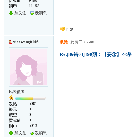
9490
贡献值
11193
铜币
加关注
发消息
回复
xiaowang0106
板凳
发表于: 07-08
Re:[86错03]190期：【妄念】<<杀
风云使者
5001
发帖
0
银元
0
威望
0
贡献值
5013
铜币
加关注
发消息