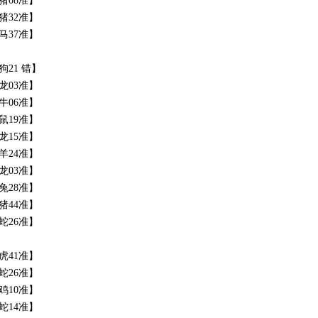
猪08准】
猪32准】
马37准】
狗21 错】
龙03准】
牛06准】
鼠19准】
龙15准】
羊24准】
龙03准】
兔28准】
猪44准】
蛇26准】
虎41准】
蛇26准】
鸡10准】
蛇14准】