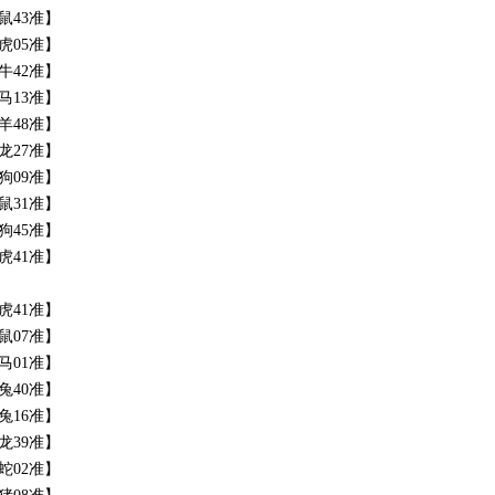
鼠43准】
虎05准】
牛42准】
马13准】
羊48准】
龙27准】
狗09准】
鼠31准】
狗45准】
虎41准】
虎41准】
鼠07准】
马01准】
兔40准】
兔16准】
龙39准】
蛇02准】