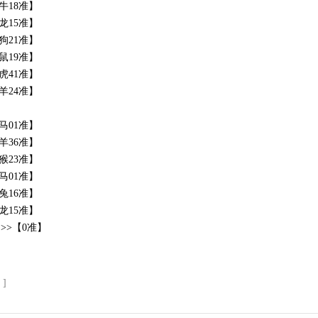
牛18准】
龙15准】
狗21准】
鼠19准】
虎41准】
羊24准】
马01准】
羊36准】
猴23准】
马01准】
兔16准】
龙15准】
］>>【0准】
 ]