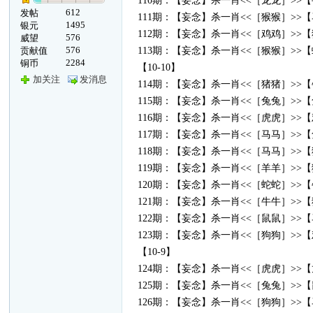
110期：【妄念】杀一肖<<［龙龙］>>【
612
发帖
111期：【妄念】杀一肖<<［猴猴］>>【
1495
银元
112期：【妄念】杀一肖<<［鸡鸡］>>【
576
威望
576
贡献值
113期：【妄念】杀一肖<<［猴猴］>>【
2284
铜币
【10-10】
加关注
发消息
114期：【妄念】杀一肖<<［猪猪］>>【
115期：【妄念】杀一肖<<［兔兔］>>【
116期：【妄念】杀一肖<<［虎虎］>>【
117期：【妄念】杀一肖<<［马马］>>【
118期：【妄念】杀一肖<<［马马］>>【
119期：【妄念】杀一肖<<［羊羊］>>【
120期：【妄念】杀一肖<<［蛇蛇］>>【
121期：【妄念】杀一肖<<［牛牛］>>【
122期：【妄念】杀一肖<<［鼠鼠］>>【
123期：【妄念】杀一肖<<［狗狗］>>【
【10-9】
124期：【妄念】杀一肖<<［虎虎］>>【
125期：【妄念】杀一肖<<［兔兔］>>【
126期：【妄念】杀一肖<<［狗狗］>>【