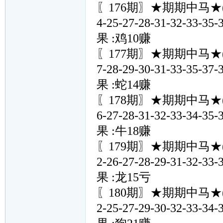
〖176期〗★期期中马★(01-02-
4-25-27-28-31-32-33-
果 :鸡10赚
〖177期〗★期期中马★(02-03-
7-28-29-30-31-33-35-
果 :蛇14赚
〖178期〗★期期中马★(03-04-
6-27-28-31-32-33-34-
果 :牛18赚
〖179期〗★期期中马★(01-02-
2-26-27-28-29-31-32-
果 :龙15亏
〖180期〗★期期中马★(02-04-
2-25-27-29-30-32-33-