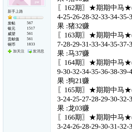
〖162期〗★期期中马★(01-02-
新手上路
4-25-26-28-32-33-34-
567
发帖
果 :猪32赚
1517
银元
561
〖163期〗★期期中马★(02-03-
威望
561
贡献值
7-28-29-31-33-34-35-
1833
铜币
加关注
发消息
果 :马37赚
〖164期〗★期期中马★(02-03-
9-30-32-34-35-36-38-
果 :狗21赚
〖165期〗★期期中马★(03-06-
3-24-25-27-28-29-30-
果 :龙03赚
〖166期〗★期期中马★(01-03-
3-24-26-28-29-30-31-