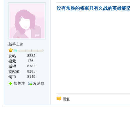
没有常胜的将军只有久战的英雄能
新手上路
8285
发帖
176
银元
8285
威望
8285
贡献值
8149
铜币
加关注
发消息
回复