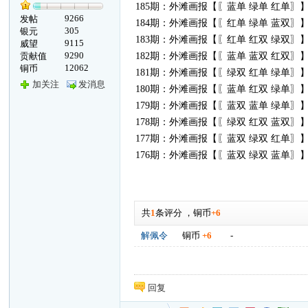
185期：外滩画报【〖蓝单 绿单 红单〗】
9266
发帖
184期：外滩画报【〖红单 绿单 蓝双〗】
305
银元
183期：外滩画报【〖红单 红双 绿双〗】
9115
威望
9290
贡献值
182期：外滩画报【〖蓝单 蓝双 红双〗】
12062
铜币
181期：外滩画报【〖绿双 红单 绿单〗】
加关注
发消息
180期：外滩画报【〖蓝单 红双 绿单〗】
179期：外滩画报【〖蓝双 蓝单 绿单〗】
178期：外滩画报【〖绿双 红双 蓝双〗】
177期：外滩画报【〖蓝双 绿双 红单〗】
176期：外滩画报【〖蓝双 绿双 蓝单〗】
共
1
条评分
，
铜币
+6
解佩令
铜币
+6
-
回复