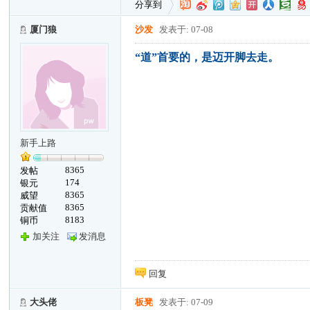
分享到
厦门狼
沙发
发表于: 07-08
“道”首要的，是迈开脚去走。
新手上路
8365
发帖
174
银元
8365
威望
8365
贡献值
8183
铜币
加关注
发消息
回复
大头佬
板凳
发表于: 07-09