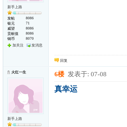
新手上路
8086
发帖
71
银元
8086
威望
8086
贡献值
8070
铜币
加关注
发消息
回复
火红一生
6楼
发表于: 07-08
真幸运
新手上路