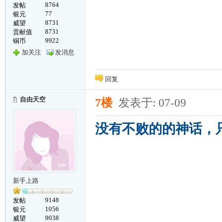
8764
发帖
77
银元
8731
威望
8731
贡献值
9922
铜币
加关注
发消息
回复
自由天空
7楼
发表于: 07-09
没有不败的的神话，
新手上路
9148
发帖
1056
银元
9038
威望