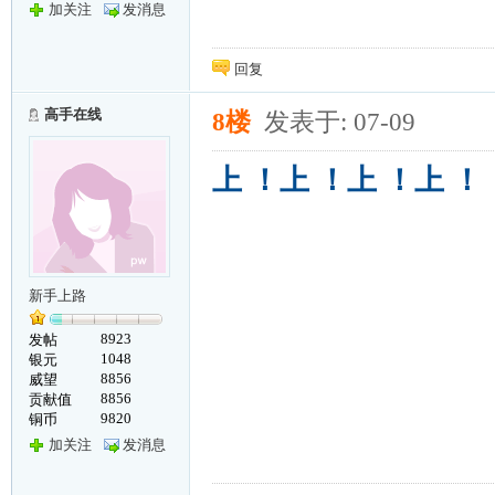
加关注
发消息
回复
高手在线
8楼
发表于: 07-09
上 ！上 ！上 ！上 ！
新手上路
8923
发帖
1048
银元
8856
威望
8856
贡献值
9820
铜币
加关注
发消息