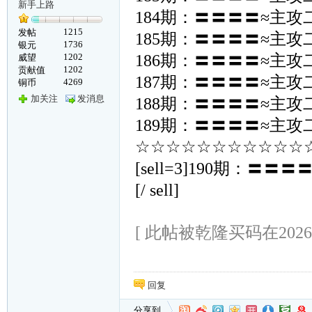
新手上路
184期：〓〓〓〓≈主攻
1215
发帖
185期：〓〓〓〓≈主攻
1736
银元
1202
186期：〓〓〓〓≈主攻
威望
1202
贡献值
187期：〓〓〓〓≈主攻
4269
铜币
加关注
发消息
188期：〓〓〓〓≈主攻
189期：〓〓〓〓≈主攻
☆☆☆☆☆☆☆☆☆☆☆☆
[sell=3]190期：〓
[/ sell]
[ 此帖被乾隆买码在2026-0
回复
分享到