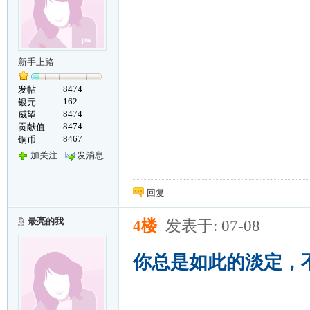
新手上路
8474
发帖
162
银元
8474
威望
8474
贡献值
8467
铜币
加关注
发消息
回复
最亮的我
4楼
发表于: 07-08
你总是如此的淡定，