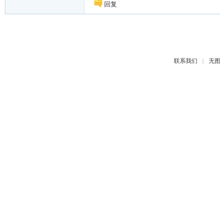
回复
|
联系我们
无