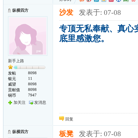
纵横四方
沙发
发表于: 07-08
专顶无私奉献、真心
底里感激您。
新手上路
8098
发帖
11
银元
8098
威望
8098
贡献值
7947
铜币
加关注
发消息
回复
纵横四方
板凳
发表于: 07-08