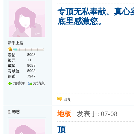
专顶无私奉献、真心
底里感激您。
新手上路
8098
发帖
11
银元
8098
威望
8098
贡献值
7947
铜币
加关注
发消息
回复
诱惑
地板
发表于: 07-08
顶