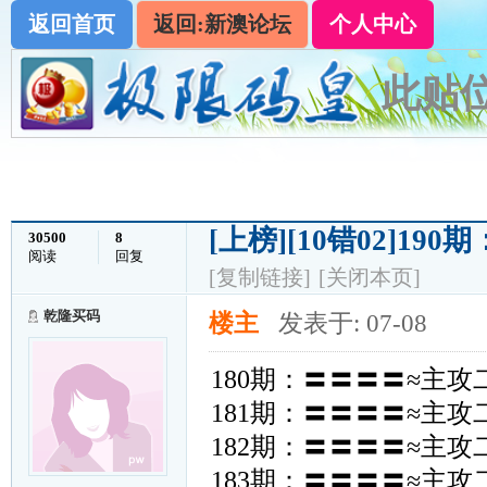
返回首页
返回:新澳论坛
个人中心
此贴位
[上榜]
[10错02]1
30500
8
阅读
回复
[复制链接]
[关闭本页]
乾隆买码
楼主
发表于: 07-08
180期：〓〓〓〓≈主攻
181期：〓〓〓〓≈主攻
182期：〓〓〓〓≈主攻
183期：〓〓〓〓≈主攻