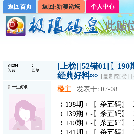
返回首页
返回:新澳论坛
个人中心
此贴位
[上榜]
[52错01]〖
34284
7
阅读
回复
经典好料≈≈
[复制链接]
一生何求
楼主
发表于: 07-08
﹛138期﹜-〖杀五码〗〔一生
﹛139期﹜-〖杀五码〗〔一生
﹛140期﹜-〖杀五码〗〔一生
﹛141期﹜-〖杀五码〗〔一生