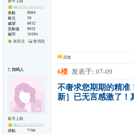
新手上路
8884
发帖
50
银元
8832
威望
8832
贡献值
10294
铜币
加关注
发消息
回复
找码人
6楼
发表于: 07-09
不奢求您期期的精准
新］已无言感激了！
新手上路
7766
发帖