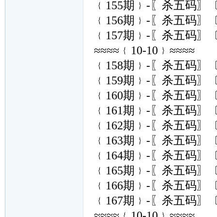
﹛155期﹜-〖杀五码〗〔一生
﹛156期﹜-〖杀五码〗〔一生
﹛157期﹜-〖杀五码〗〔一生
≈≈≈≈﹛10-10﹜≈≈≈≈
﹛158期﹜-〖杀五码〗〔一生
﹛159期﹜-〖杀五码〗〔一生
﹛160期﹜-〖杀五码〗〔一生
﹛161期﹜-〖杀五码〗〔一生
﹛162期﹜-〖杀五码〗〔一生
﹛163期﹜-〖杀五码〗〔一生
﹛164期﹜-〖杀五码〗〔一生
﹛165期﹜-〖杀五码〗〔一生
﹛166期﹜-〖杀五码〗〔一生
﹛167期﹜-〖杀五码〗〔一生
≈≈≈≈﹛10-10﹜≈≈≈≈