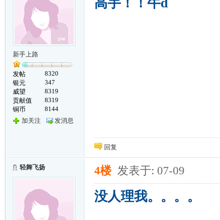
高手！！牛d
新手上路
8320
发帖
347
银元
8319
威望
8319
贡献值
8144
铜币
加关注
发消息
回复
轻舞飞扬
4楼
发表于: 07-09
没人理我。。。。