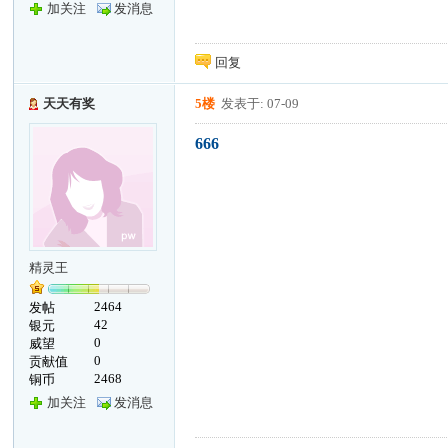
加关注
发消息
回复
天天有奖
5楼
发表于: 07-09
666
精灵王
2464
发帖
42
银元
0
威望
0
贡献值
2468
铜币
加关注
发消息