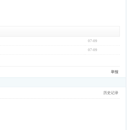
07-09
07-09
举报
历史记录