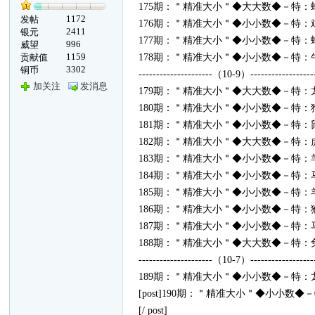
175期：＂精准大小＂◆大大数◆－特：蛇
1172
发帖
176期：＂精准大小＂◆小小数◆－特：鸡
2411
银元
177期：＂精准大小＂◆小小数◆－特：蛇
996
威望
1159
贡献值
178期：＂精准大小＂◆小小数◆－特：牛
3302
铜币
---------------------（10-9）------------------
加关注
发消息
179期：＂精准大小＂◆大大数◆－特：龙
180期：＂精准大小＂◆小小数◆－特：狗
181期：＂精准大小＂◆小小数◆－特：鼠
182期：＂精准大小＂◆大大数◆－特：虎
183期：＂精准大小＂◆小小数◆－特：羊
184期：＂精准大小＂◆小小数◆－特：马
185期：＂精准大小＂◆小小数◆－特：羊
186期：＂精准大小＂◆小小数◆－特：猴
187期：＂精准大小＂◆小小数◆－特：马
188期：＂精准大小＂◆大大数◆－特：兔
---------------------（10-7）------------------
189期：＂精准大小＂◆小小数◆－特：龙
[post]190期：＂精准大小＂◆小小数◆－
[/ post]