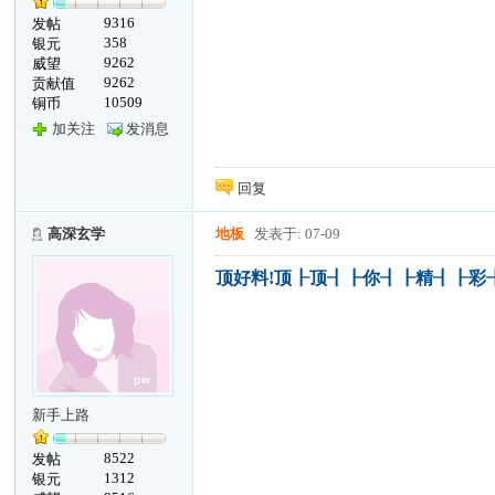
9316
发帖
358
银元
9262
威望
9262
贡献值
10509
铜币
加关注
发消息
回复
高深玄学
地板
发表于: 07-09
顶好料!顶┠顶┨┠你┨┠精┨┠彩
新手上路
8522
发帖
1312
银元