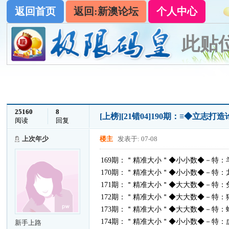
返回首页
返回:新澳论坛
个人中心
此贴
25160
8
[上榜]
[21错04]190期：≡◆立志
阅读
回复
上次年少
楼主
发表于: 07-08
169期：＂精准大小＂◆小小数◆－特：羊
170期：＂精准大小＂◆小小数◆－特：龙
171期：＂精准大小＂◆大大数◆－特：兔
172期：＂精准大小＂◆大大数◆－特：猪
173期：＂精准大小＂◆大大数◆－特：蛇
174期：＂精准大小＂◆小小数◆－特：虎
新手上路