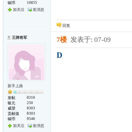
10855
铜币
加关注
发消息
回复
王牌将军
7楼
发表于: 07-09
D
新手上路
8310
发帖
250
银元
8303
威望
8303
贡献值
9546
铜币
加关注
发消息