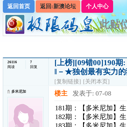
返回首页
返回:新澳论坛
个人中心
此贴位
[上榜]
[09错00]1
26116
7
阅读
回复
‖－★独创最有实力的
[复制链接]
[关闭本页]
多米尼加
楼主
发表于: 07-08
181期：【多米尼加】
182期：【多米尼加】
183期：【多米尼加】