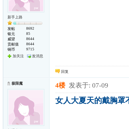
新手上路
8692
发帖
85
银元
8644
威望
8644
贡献值
9715
铜币
加关注
发消息
回复
极限魔
4楼
发表于: 07-09
女人大夏天的戴胸罩