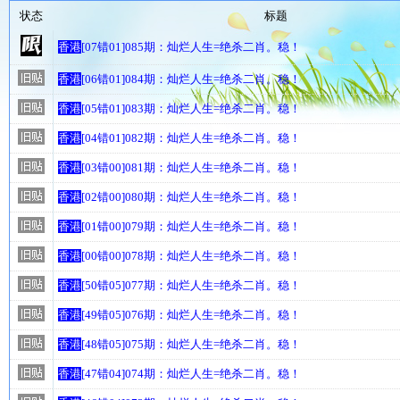
状态
标题
香港
[07错01]085期：灿烂人生=绝杀二肖。稳！
香港
[06错01]084期：灿烂人生=绝杀二肖。稳！
香港
[05错01]083期：灿烂人生=绝杀二肖。稳！
香港
[04错01]082期：灿烂人生=绝杀二肖。稳！
香港
[03错00]081期：灿烂人生=绝杀二肖。稳！
香港
[02错00]080期：灿烂人生=绝杀二肖。稳！
香港
[01错00]079期：灿烂人生=绝杀二肖。稳！
香港
[00错00]078期：灿烂人生=绝杀二肖。稳！
香港
[50错05]077期：灿烂人生=绝杀二肖。稳！
香港
[49错05]076期：灿烂人生=绝杀二肖。稳！
香港
[48错05]075期：灿烂人生=绝杀二肖。稳！
香港
[47错04]074期：灿烂人生=绝杀二肖。稳！