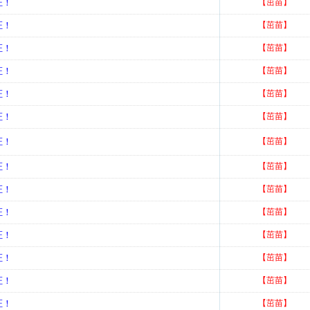
见证！
【茁苗】
见证！
【茁苗】
见证！
【茁苗】
见证！
【茁苗】
见证！
【茁苗】
见证！
【茁苗】
见证！
【茁苗】
见证！
【茁苗】
见证！
【茁苗】
见证！
【茁苗】
见证！
【茁苗】
见证！
【茁苗】
见证！
【茁苗】
见证！
【茁苗】