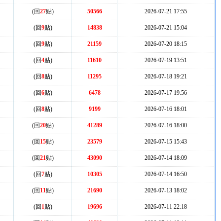
(回
27
贴)
50566
2026-07-21 17:55
(回
9
贴)
14838
2026-07-21 15:04
(回
9
贴)
21159
2026-07-20 18:15
(回
4
贴)
11610
2026-07-19 13:51
(回
8
贴)
11295
2026-07-18 19:21
(回
6
贴)
6478
2026-07-17 19:56
(回
8
贴)
9199
2026-07-16 18:01
(回
20
贴)
41289
2026-07-16 18:00
(回
15
贴)
23579
2026-07-15 15:43
(回
21
贴)
43090
2026-07-14 18:09
(回
7
贴)
10305
2026-07-14 16:50
(回
11
贴)
21690
2026-07-13 18:02
(回
1
贴)
19696
2026-07-11 22:18