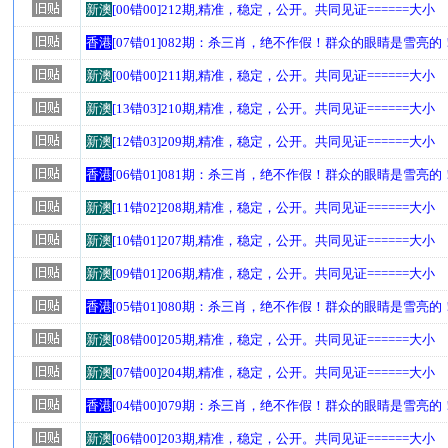
新澳
[00错00]212期,精准，稳定，公开。共同见证======大小
香港
[07错01]082期：杀三肖，绝不作假！群众的眼睛是雪亮的
新澳
[00错00]211期,精准，稳定，公开。共同见证======大小
新澳
[13错03]210期,精准，稳定，公开。共同见证======大小
新澳
[12错03]209期,精准，稳定，公开。共同见证======大小
香港
[06错01]081期：杀三肖，绝不作假！群众的眼睛是雪亮的
新澳
[11错02]208期,精准，稳定，公开。共同见证======大小
新澳
[10错01]207期,精准，稳定，公开。共同见证======大小
新澳
[09错01]206期,精准，稳定，公开。共同见证======大小
香港
[05错01]080期：杀三肖，绝不作假！群众的眼睛是雪亮的
新澳
[08错00]205期,精准，稳定，公开。共同见证======大小
新澳
[07错00]204期,精准，稳定，公开。共同见证======大小
香港
[04错00]079期：杀三肖，绝不作假！群众的眼睛是雪亮的
新澳
[06错00]203期,精准，稳定，公开。共同见证======大小