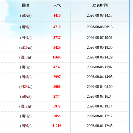
回复
人气
发表时间
(回
5
贴)
1410
2026-08-08 14:17
(回
9
贴)
4710
2026-08-08 06:18
(回
4
贴)
3737
2026-08-07 19:51
(回
10
贴)
3429
2026-08-06 18:35
(回
13
贴)
15685
2026-08-06 14:29
(回
7
贴)
4732
2026-08-05 15:02
(回
4
贴)
2997
2026-08-04 14:05
(回
23
贴)
5601
2026-08-04 05:59
(回
6
贴)
2774
2026-08-03 16:34
(回
12
贴)
5972
2026-08-02 19:14
(回
1
贴)
2855
2026-08-01 17:17
(回
9
贴)
11216
2026-08-01 12:45