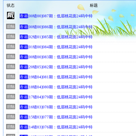
状态
标题
香港
[00错00]087期：低眉桃花面24码中特
香港
[00错00]086期：低眉桃花面24码中特
香港
[02错01]085期：低眉桃花面24码中特
香港
[01错00]084期：低眉桃花面24码中特
香港
[00错00]083期：低眉桃花面24码中特
香港
[20错05]082期：低眉桃花面24码中特
香港
[19错04]081期：低眉桃花面24码中特
香港
[18错04]080期：低眉桃花面24码中特
香港
[17错04]079期：低眉桃花面24码中特
香港
[16错03]078期：低眉桃花面24码中特
香港
[15错03]077期：低眉桃花面24码中特
香港
[14错03]076期：低眉桃花面24码中特