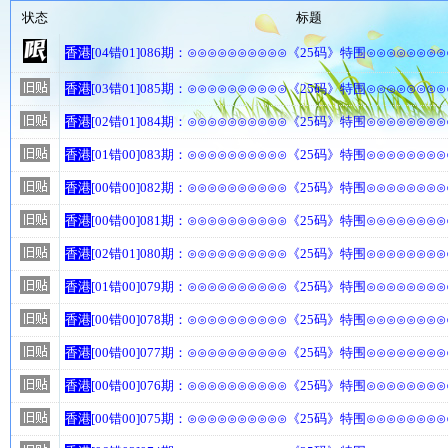
状态
标题
香港
[04错01]086期：⊙⊙⊙⊙⊙⊙⊙⊙⊙⊙《25码》特围⊙⊙⊙⊙⊙⊙⊙
香港
[03错01]085期：⊙⊙⊙⊙⊙⊙⊙⊙⊙⊙《25码》特围⊙⊙⊙⊙⊙⊙⊙
香港
[02错01]084期：⊙⊙⊙⊙⊙⊙⊙⊙⊙⊙《25码》特围⊙⊙⊙⊙⊙⊙⊙
香港
[01错00]083期：⊙⊙⊙⊙⊙⊙⊙⊙⊙⊙《25码》特围⊙⊙⊙⊙⊙⊙⊙
香港
[00错00]082期：⊙⊙⊙⊙⊙⊙⊙⊙⊙⊙《25码》特围⊙⊙⊙⊙⊙⊙⊙
香港
[00错00]081期：⊙⊙⊙⊙⊙⊙⊙⊙⊙⊙《25码》特围⊙⊙⊙⊙⊙⊙⊙
香港
[02错01]080期：⊙⊙⊙⊙⊙⊙⊙⊙⊙⊙《25码》特围⊙⊙⊙⊙⊙⊙⊙
香港
[01错00]079期：⊙⊙⊙⊙⊙⊙⊙⊙⊙⊙《25码》特围⊙⊙⊙⊙⊙⊙⊙
香港
[00错00]078期：⊙⊙⊙⊙⊙⊙⊙⊙⊙⊙《25码》特围⊙⊙⊙⊙⊙⊙⊙
香港
[00错00]077期：⊙⊙⊙⊙⊙⊙⊙⊙⊙⊙《25码》特围⊙⊙⊙⊙⊙⊙⊙
香港
[00错00]076期：⊙⊙⊙⊙⊙⊙⊙⊙⊙⊙《25码》特围⊙⊙⊙⊙⊙⊙⊙
香港
[00错00]075期：⊙⊙⊙⊙⊙⊙⊙⊙⊙⊙《25码》特围⊙⊙⊙⊙⊙⊙⊙