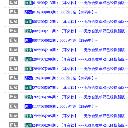
新澳
[01错00]213期：【耳朵软】~~~无敌合数单双已经换新版~
香港
[01错00]083期：500万打造【28码中】~
新澳
[00错00]212期：【耳朵软】~~~无敌合数单双已经换新版~
新澳
[00错00]211期：【耳朵软】~~~无敌合数单双已经换新版~
香港
[00错00]082期：500万打造【28码中】~
新澳
[30错08]210期：【耳朵软】~~~无敌合数单双已经换新版~
新澳
[29错07]209期：【耳朵软】~~~无敌合数单双已经换新版~
新澳
[28错07]208期：【耳朵软】~~~无敌合数单双已经换新版~
香港
[12错04]081期：500万打造【28码中】~
新澳
[27错06]207期：【耳朵软】~~~无敌合数单双已经换新版~
新澳
[26错06]206期：【耳朵软】~~~无敌合数单双已经换新版~
香港
[11错03]080期：500万打造【28码中】~
新澳
[25错06]205期：【耳朵软】~~~无敌合数单双已经换新版~
新澳
[24错06]204期：【耳朵软】~~~无敌合数单双已经换新版~