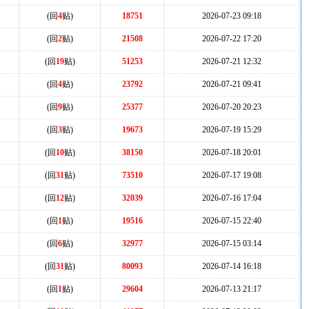
(回
4
贴)
18751
2026-07-23 09:18
(回
2
贴)
21508
2026-07-22 17:20
(回
19
贴)
51253
2026-07-21 12:32
(回
4
贴)
23792
2026-07-21 09:41
(回
9
贴)
25377
2026-07-20 20:23
(回
3
贴)
19673
2026-07-19 15:29
(回
10
贴)
38150
2026-07-18 20:01
(回
31
贴)
73510
2026-07-17 19:08
(回
12
贴)
32039
2026-07-16 17:04
(回
1
贴)
19516
2026-07-15 22:40
(回
6
贴)
32977
2026-07-15 03:14
(回
31
贴)
80093
2026-07-14 16:18
(回
1
贴)
29604
2026-07-13 21:17