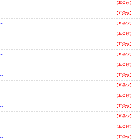
~~
【耳朵软】
【耳朵软】
~~
【耳朵软】
~~
【耳朵软】
【耳朵软】
~~
【耳朵软】
~~
【耳朵软】
~~
【耳朵软】
【耳朵软】
~~
【耳朵软】
~~
【耳朵软】
【耳朵软】
~~
【耳朵软】
~~
【耳朵软】