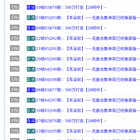
香港
[10错03]079期：500万打造【28码中】~
新澳
[23错05]203期：【耳朵软】~~~无敌合数单双已经换新版~
香港
[09错03]078期：500万打造【28码中】~
新澳
[22错05]202期：【耳朵软】~~~无敌合数单双已经换新版~
新澳
[21错05]201期：【耳朵软】~~~无敌合数单双已经换新版~
新澳
[20错05]200期：【耳朵软】~~~无敌合数单双已经换新版~
新澳
[19错04]199期：【耳朵软】~~~无敌合数单双已经换新版~
新澳
[18错04]198期：【耳朵软】~~~无敌合数单双已经换新版~
香港
[08错03]077期：500万打造【28码中】~
新澳
[17错04]197期：【耳朵软】~~~无敌合数单双已经换新版~
新澳
[16错03]196期：【耳朵软】~~~无敌合数单双已经换新版~
香港
[07错02]076期：500万打造【28码中】~
新澳
[15错03]195期：【耳朵软】~~~无敌合数单双已经换新版~