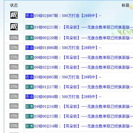
状态
标题
香港
[05错02]087期：500万打造【28码中】~
新澳
[01错00]221期：【耳朵软】~~~无敌合数单双已经换新版~
新澳
[00错00]220期：【耳朵软】~~~无敌合数单双已经换新版~
香港
[04错01]086期：500万打造【28码中】~
新澳
[00错00]219期：【耳朵软】~~~无敌合数单双已经换新版~
新澳
[06错02]218期：【耳朵软】~~~无敌合数单双已经换新版~
香港
[03错00]085期：500万打造【28码中】~
新澳
[05错01]217期：【耳朵软】~~~无敌合数单双已经换新版~
香港
[02错00]084期：500万打造【28码中】~
新澳
[04错01]216期：【耳朵软】~~~无敌合数单双已经换新版~
新澳
[03错00]215期：【耳朵软】~~~无敌合数单双已经换新版~
新澳
[02错00]214期：【耳朵软】~~~无敌合数单双已经换新版~