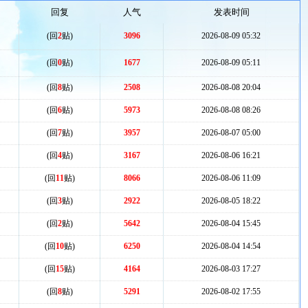
回复
人气
发表时间
(回
2
贴)
3096
2026-08-09 05:32
(回
0
贴)
1677
2026-08-09 05:11
(回
8
贴)
2508
2026-08-08 20:04
(回
6
贴)
5973
2026-08-08 08:26
(回
7
贴)
3957
2026-08-07 05:00
(回
4
贴)
3167
2026-08-06 16:21
(回
11
贴)
8066
2026-08-06 11:09
(回
3
贴)
2922
2026-08-05 18:22
(回
2
贴)
5642
2026-08-04 15:45
(回
10
贴)
6250
2026-08-04 14:54
(回
15
贴)
4164
2026-08-03 17:27
(回
8
贴)
5291
2026-08-02 17:55