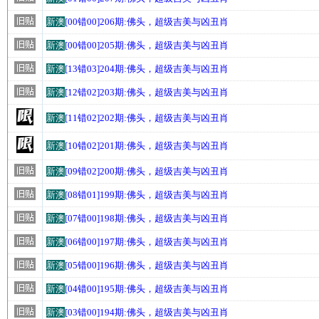
新澳
[00错00]206期:佛头，超级吉美与凶丑肖
新澳
[00错00]205期:佛头，超级吉美与凶丑肖
新澳
[13错03]204期:佛头，超级吉美与凶丑肖
新澳
[12错02]203期:佛头，超级吉美与凶丑肖
新澳
[11错02]202期:佛头，超级吉美与凶丑肖
新澳
[10错02]201期:佛头，超级吉美与凶丑肖
新澳
[09错02]200期:佛头，超级吉美与凶丑肖
新澳
[08错01]199期:佛头，超级吉美与凶丑肖
新澳
[07错00]198期:佛头，超级吉美与凶丑肖
新澳
[06错00]197期:佛头，超级吉美与凶丑肖
新澳
[05错00]196期:佛头，超级吉美与凶丑肖
新澳
[04错00]195期:佛头，超级吉美与凶丑肖
新澳
[03错00]194期:佛头，超级吉美与凶丑肖