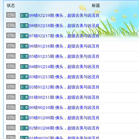
状态
标题
新澳
[09错02]219期:佛头，超级吉美与凶丑肖
新澳
[08错02]218期:佛头，超级吉美与凶丑肖
新澳
[07错02]217期:佛头，超级吉美与凶丑肖
新澳
[06错01]216期:佛头，超级吉美与凶丑肖
新澳
[05错01]215期:佛头，超级吉美与凶丑肖
新澳
[04错01]214期:佛头，超级吉美与凶丑肖
新澳
[03错01]213期:佛头，超级吉美与凶丑肖
新澳
[02错01]212期:佛头，超级吉美与凶丑肖
新澳
[01错00]211期:佛头，超级吉美与凶丑肖
新澳
[00错00]210期:佛头，超级吉美与凶丑肖
新澳
[03错01]209期:佛头，超级吉美与凶丑肖
新澳
[02错01]208期:佛头，超级吉美与凶丑肖
新澳
[01错00]207期:佛头，超级吉美与凶丑肖