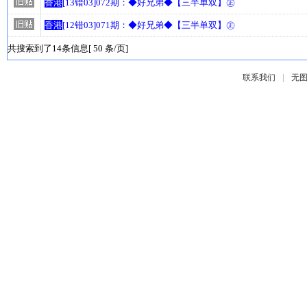
香港
[13错03]072期：◆好兄弟◆【三半单双】㊣
香港
[12错03]071期：◆好兄弟◆【三半单双】㊣
共搜索到了14条信息[ 50 条/页]
|
联系我们
无