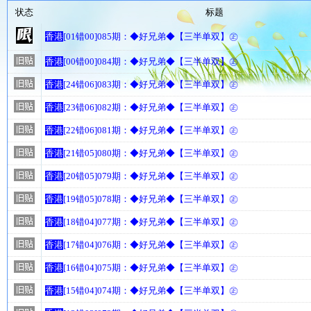
状态
标题
香港
[01错00]085期：◆好兄弟◆【三半单双】㊣
香港
[00错00]084期：◆好兄弟◆【三半单双】㊣
香港
[24错06]083期：◆好兄弟◆【三半单双】㊣
香港
[23错06]082期：◆好兄弟◆【三半单双】㊣
香港
[22错06]081期：◆好兄弟◆【三半单双】㊣
香港
[21错05]080期：◆好兄弟◆【三半单双】㊣
香港
[20错05]079期：◆好兄弟◆【三半单双】㊣
香港
[19错05]078期：◆好兄弟◆【三半单双】㊣
香港
[18错04]077期：◆好兄弟◆【三半单双】㊣
香港
[17错04]076期：◆好兄弟◆【三半单双】㊣
香港
[16错04]075期：◆好兄弟◆【三半单双】㊣
香港
[15错04]074期：◆好兄弟◆【三半单双】㊣