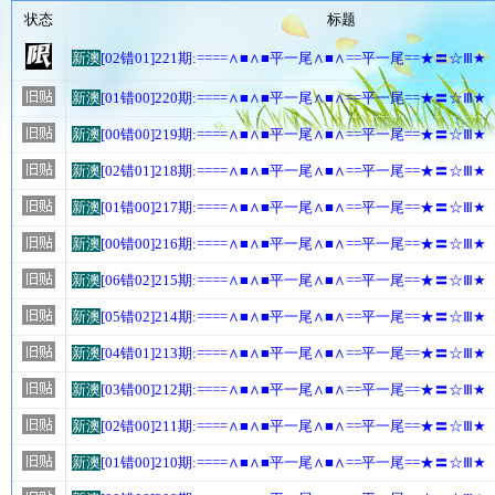
状态
标题
新澳
[02错01]221期:====∧■∧■平一尾∧■∧==平一尾==★〓☆Ⅲ★
新澳
[01错00]220期:====∧■∧■平一尾∧■∧==平一尾==★〓☆Ⅲ★
新澳
[00错00]219期:====∧■∧■平一尾∧■∧==平一尾==★〓☆Ⅲ★
新澳
[02错01]218期:====∧■∧■平一尾∧■∧==平一尾==★〓☆Ⅲ★
新澳
[01错00]217期:====∧■∧■平一尾∧■∧==平一尾==★〓☆Ⅲ★
新澳
[00错00]216期:====∧■∧■平一尾∧■∧==平一尾==★〓☆Ⅲ★
新澳
[06错02]215期:====∧■∧■平一尾∧■∧==平一尾==★〓☆Ⅲ★
新澳
[05错02]214期:====∧■∧■平一尾∧■∧==平一尾==★〓☆Ⅲ★
新澳
[04错01]213期:====∧■∧■平一尾∧■∧==平一尾==★〓☆Ⅲ★
新澳
[03错00]212期:====∧■∧■平一尾∧■∧==平一尾==★〓☆Ⅲ★
新澳
[02错00]211期:====∧■∧■平一尾∧■∧==平一尾==★〓☆Ⅲ★
新澳
[01错00]210期:====∧■∧■平一尾∧■∧==平一尾==★〓☆Ⅲ★