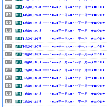
新澳
[15错01]195期:====∧■∧■平一尾∧■∧==平一尾==★〓☆Ⅲ★
新澳
[14错01]194期:====∧■∧■平一尾∧■∧==平一尾==★〓☆Ⅲ★
新澳
[13错01]193期:====∧■∧■平一尾∧■∧==平一尾==★〓☆Ⅲ★
新澳
[12错01]192期:====∧■∧■平一尾∧■∧==平一尾==★〓☆Ⅲ★
新澳
[11错01]191期:====∧■∧■平一尾∧■∧==平一尾==★〓☆Ⅲ★
新澳
[10错01]190期:====∧■∧■平一尾∧■∧==平一尾==★〓☆Ⅲ★
新澳
[09错01]189期:====∧■∧■平一尾∧■∧==平一尾==★〓☆Ⅲ★
新澳
[08错01]188期:====∧■∧■平一尾∧■∧==平一尾==★〓☆Ⅲ★
新澳
[07错01]187期:====∧■∧■平一尾∧■∧==平一尾==★〓☆Ⅲ★
新澳
[06错01]186期:====∧■∧■平一尾∧■∧==平一尾==★〓☆Ⅲ★
新澳
[05错01]185期:====∧■∧■平一尾∧■∧==平一尾==★〓☆Ⅲ★
新澳
[04错01]184期:====∧■∧■平一尾∧■∧==平一尾==★〓☆Ⅲ★
新澳
[03错01]183期:====∧■∧■平一尾∧■∧==平一尾==★〓☆Ⅲ★