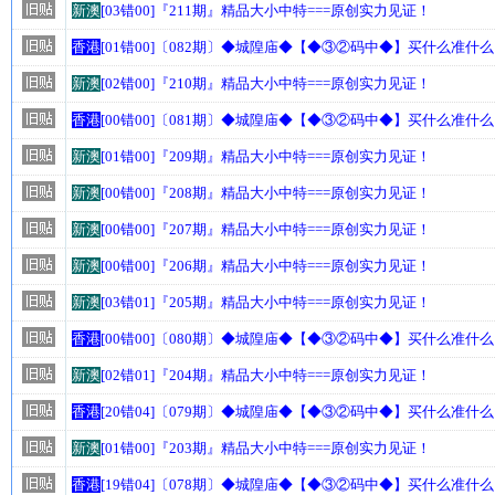
新澳
[03错00]『211期』精品大小中特===原创实力见证！
香港
[01错00]〔082期〕◆城隍庙◆【◆③②码中◆】买什么准什
新澳
[02错00]『210期』精品大小中特===原创实力见证！
香港
[00错00]〔081期〕◆城隍庙◆【◆③②码中◆】买什么准什
新澳
[01错00]『209期』精品大小中特===原创实力见证！
新澳
[00错00]『208期』精品大小中特===原创实力见证！
新澳
[00错00]『207期』精品大小中特===原创实力见证！
新澳
[00错00]『206期』精品大小中特===原创实力见证！
新澳
[03错01]『205期』精品大小中特===原创实力见证！
香港
[00错00]〔080期〕◆城隍庙◆【◆③②码中◆】买什么准什
新澳
[02错01]『204期』精品大小中特===原创实力见证！
香港
[20错04]〔079期〕◆城隍庙◆【◆③②码中◆】买什么准什
新澳
[01错00]『203期』精品大小中特===原创实力见证！
香港
[19错04]〔078期〕◆城隍庙◆【◆③②码中◆】买什么准什