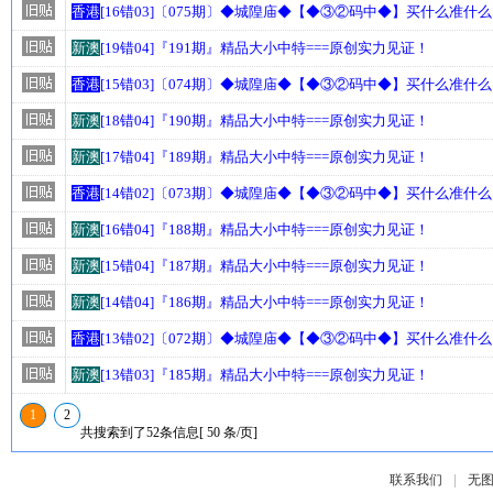
香港
[16错03]〔075期〕◆城隍庙◆【◆③②码中◆】买什么准什
新澳
[19错04]『191期』精品大小中特===原创实力见证！
香港
[15错03]〔074期〕◆城隍庙◆【◆③②码中◆】买什么准什
新澳
[18错04]『190期』精品大小中特===原创实力见证！
新澳
[17错04]『189期』精品大小中特===原创实力见证！
香港
[14错02]〔073期〕◆城隍庙◆【◆③②码中◆】买什么准什
新澳
[16错04]『188期』精品大小中特===原创实力见证！
新澳
[15错04]『187期』精品大小中特===原创实力见证！
新澳
[14错04]『186期』精品大小中特===原创实力见证！
香港
[13错02]〔072期〕◆城隍庙◆【◆③②码中◆】买什么准什
新澳
[13错03]『185期』精品大小中特===原创实力见证！
1
2
共搜索到了52条信息[ 50 条/页]
|
联系我们
无