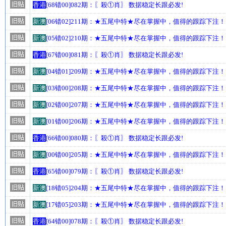
香港
[68错00]082期：〖殺①肖〗 数据稳定长跟必发!
新澳
[06错02]211期：★五尾中特★尽在掌握中，值得的跟踪下注！
新澳
[05错02]210期：★五尾中特★尽在掌握中，值得的跟踪下注！
香港
[67错00]081期：〖殺①肖〗 数据稳定长跟必发!
新澳
[04错01]209期：★五尾中特★尽在掌握中，值得的跟踪下注！
新澳
[03错00]208期：★五尾中特★尽在掌握中，值得的跟踪下注！
新澳
[02错00]207期：★五尾中特★尽在掌握中，值得的跟踪下注！
新澳
[01错00]206期：★五尾中特★尽在掌握中，值得的跟踪下注！
香港
[66错00]080期：〖殺①肖〗 数据稳定长跟必发!
新澳
[00错00]205期：★五尾中特★尽在掌握中，值得的跟踪下注！
香港
[65错00]079期：〖殺①肖〗 数据稳定长跟必发!
新澳
[18错05]204期：★五尾中特★尽在掌握中，值得的跟踪下注！
新澳
[17错05]203期：★五尾中特★尽在掌握中，值得的跟踪下注！
香港
[64错00]078期：〖殺①肖〗 数据稳定长跟必发!