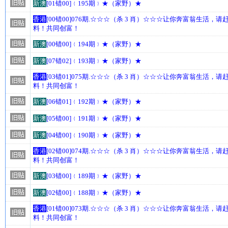
新澳
[01错00]﹛195期﹜★（家野）★
香港
[00错00]076期.☆☆☆（杀 3 肖）☆☆☆让你奔富翁生活，
料！共同创富！
新澳
[00错00]﹛194期﹜★（家野）★
新澳
[07错02]﹛193期﹜★（家野）★
香港
[03错01]075期.☆☆☆（杀 3 肖）☆☆☆让你奔富翁生活，
料！共同创富！
新澳
[06错01]﹛192期﹜★（家野）★
新澳
[05错00]﹛191期﹜★（家野）★
新澳
[04错00]﹛190期﹜★（家野）★
香港
[02错00]074期.☆☆☆（杀 3 肖）☆☆☆让你奔富翁生活，
料！共同创富！
新澳
[03错00]﹛189期﹜★（家野）★
新澳
[02错00]﹛188期﹜★（家野）★
香港
[01错00]073期.☆☆☆（杀 3 肖）☆☆☆让你奔富翁生活，
料！共同创富！