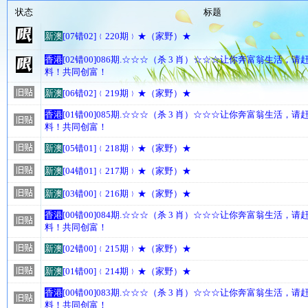
状态
标题
新澳
[07错02]﹛220期﹜★（家野）★
香港
[02错00]086期.☆☆☆（杀 3 肖）☆☆☆让你奔富翁生活，
料！共同创富！
新澳
[06错02]﹛219期﹜★（家野）★
香港
[01错00]085期.☆☆☆（杀 3 肖）☆☆☆让你奔富翁生活，
料！共同创富！
新澳
[05错01]﹛218期﹜★（家野）★
新澳
[04错01]﹛217期﹜★（家野）★
新澳
[03错00]﹛216期﹜★（家野）★
香港
[00错00]084期.☆☆☆（杀 3 肖）☆☆☆让你奔富翁生活，
料！共同创富！
新澳
[02错00]﹛215期﹜★（家野）★
新澳
[01错00]﹛214期﹜★（家野）★
香港
[00错00]083期.☆☆☆（杀 3 肖）☆☆☆让你奔富翁生活，
料！共同创富！