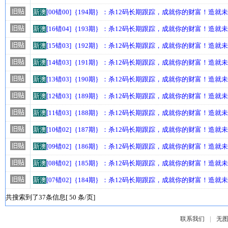
新澳
[00错00]｛194期｝：杀12码长期跟踪，成就你的财富！造就
新澳
[16错04]｛193期｝：杀12码长期跟踪，成就你的财富！造就
新澳
[15错03]｛192期｝：杀12码长期跟踪，成就你的财富！造就
新澳
[14错03]｛191期｝：杀12码长期跟踪，成就你的财富！造就
新澳
[13错03]｛190期｝：杀12码长期跟踪，成就你的财富！造就
新澳
[12错03]｛189期｝：杀12码长期跟踪，成就你的财富！造就
新澳
[11错03]｛188期｝：杀12码长期跟踪，成就你的财富！造就
新澳
[10错02]｛187期｝：杀12码长期跟踪，成就你的财富！造就
新澳
[09错02]｛186期｝：杀12码长期跟踪，成就你的财富！造就
新澳
[08错02]｛185期｝：杀12码长期跟踪，成就你的财富！造就
新澳
[07错02]｛184期｝：杀12码长期跟踪，成就你的财富！造就
共搜索到了37条信息[ 50 条/页]
|
联系我们
无