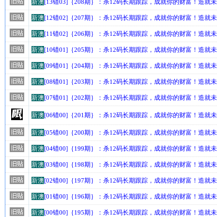
新澳
[13错03]｛208期｝：杀12码长期跟踪，成就你的财富！造就
新澳
[12错02]｛207期｝：杀12码长期跟踪，成就你的财富！造就
新澳
[11错02]｛206期｝：杀12码长期跟踪，成就你的财富！造就
新澳
[10错01]｛205期｝：杀12码长期跟踪，成就你的财富！造就
新澳
[09错01]｛204期｝：杀12码长期跟踪，成就你的财富！造就
新澳
[08错01]｛203期｝：杀12码长期跟踪，成就你的财富！造就
新澳
[07错01]｛202期｝：杀12码长期跟踪，成就你的财富！造就
新澳
[06错00]｛201期｝：杀12码长期跟踪，成就你的财富！造就
新澳
[05错00]｛200期｝：杀12码长期跟踪，成就你的财富！造就
新澳
[04错00]｛199期｝：杀12码长期跟踪，成就你的财富！造就
新澳
[03错00]｛198期｝：杀12码长期跟踪，成就你的财富！造就
新澳
[02错00]｛197期｝：杀12码长期跟踪，成就你的财富！造就
新澳
[01错00]｛196期｝：杀12码长期跟踪，成就你的财富！造就
新澳
[00错00]｛195期｝：杀12码长期跟踪，成就你的财富！造就