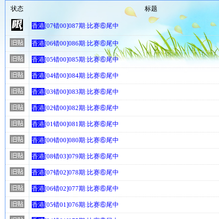
状态
标题
香港
[07错00]087期:比赛⑥尾中
香港
[06错00]086期:比赛⑥尾中
香港
[05错00]085期:比赛⑥尾中
香港
[04错00]084期:比赛⑥尾中
香港
[03错00]083期:比赛⑥尾中
香港
[02错00]082期:比赛⑥尾中
香港
[01错00]081期:比赛⑥尾中
香港
[00错00]080期:比赛⑥尾中
香港
[08错03]079期:比赛⑥尾中
香港
[07错02]078期:比赛⑥尾中
香港
[06错02]077期:比赛⑥尾中
香港
[05错01]076期:比赛⑥尾中