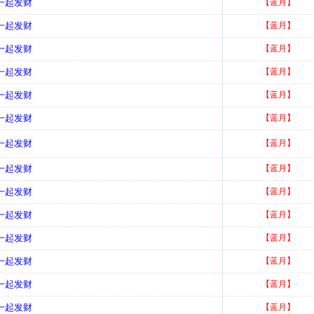
，一起发财
【蓝月】
，一起发财
【蓝月】
，一起发财
【蓝月】
，一起发财
【蓝月】
，一起发财
【蓝月】
，一起发财
【蓝月】
，一起发财
【蓝月】
，一起发财
【蓝月】
，一起发财
【蓝月】
，一起发财
【蓝月】
，一起发财
【蓝月】
，一起发财
【蓝月】
，一起发财
【蓝月】
，一起发财
【蓝月】