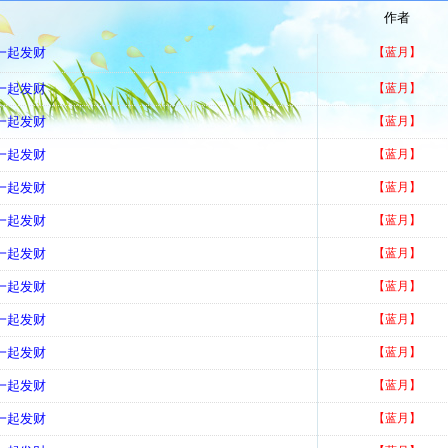
作者
，一起发财
【蓝月】
，一起发财
【蓝月】
，一起发财
【蓝月】
，一起发财
【蓝月】
，一起发财
【蓝月】
，一起发财
【蓝月】
，一起发财
【蓝月】
，一起发财
【蓝月】
，一起发财
【蓝月】
，一起发财
【蓝月】
，一起发财
【蓝月】
，一起发财
【蓝月】