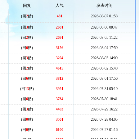
回复
人气
发表时间
(回
2
贴)
481
2026-08-07 01:58
(回
3
贴)
2681
2026-08-06 09:47
(回
2
贴)
2691
2026-08-05 11:22
(回
6
贴)
3156
2026-08-04 17:50
(回
3
贴)
3204
2026-08-03 14:09
(回
2
贴)
4615
2026-08-02 15:48
(回
6
贴)
3812
2026-08-01 17:56
(回
13
贴)
3951
2026-07-31 05:10
(回
6
贴)
3764
2026-07-30 18:41
(回
3
贴)
4403
2026-07-29 16:22
(回
0
贴)
3501
2026-07-28 04:05
(回
0
贴)
6100
2026-07-27 01:16