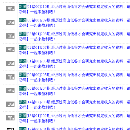
新澳
[01错00]210期,经历过高山低谷才会研究出稳定收入的资料
②码】一起来盈利吧！
新澳
[00错00]209期,经历过高山低谷才会研究出稳定收入的资料
②码】一起来盈利吧！
新澳
[03错01]208期,经历过高山低谷才会研究出稳定收入的资料
②码】一起来盈利吧！
新澳
[02错01]207期,经历过高山低谷才会研究出稳定收入的资料
②码】一起来盈利吧！
新澳
[01错00]206期,经历过高山低谷才会研究出稳定收入的资料
②码】一起来盈利吧！
新澳
[00错00]205期,经历过高山低谷才会研究出稳定收入的资料
②码】一起来盈利吧！
新澳
[00错00]204期,经历过高山低谷才会研究出稳定收入的资料
②码】一起来盈利吧！
新澳
[14错02]203期,经历过高山低谷才会研究出稳定收入的资料
②码】一起来盈利吧！
新澳
[13错01]202期,经历过高山低谷才会研究出稳定收入的资料
②码】一起来盈利吧！
新澳
[12错00]201期,经历过高山低谷才会研究出稳定收入的资料