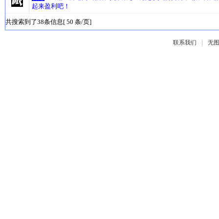
起来盈利吧！
共搜索到了38条信息[ 50 条/页]
|
联系我们
无