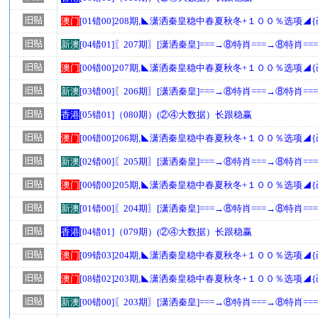
澳门
[01错00]208期,◣潇洒秦皇稳中春夏秋冬+１００％选项
新澳
[04错01]〖207期〗[潇洒秦皇]===→⑧特肖===→⑧特
澳门
[00错00]207期,◣潇洒秦皇稳中春夏秋冬+１００％选项
新澳
[03错00]〖206期〗[潇洒秦皇]===→⑧特肖===→⑧特
香港
[05错01]（080期）(②④大数据）长跟稳赢
澳门
[00错00]206期,◣潇洒秦皇稳中春夏秋冬+１００％选项
新澳
[02错00]〖205期〗[潇洒秦皇]===→⑧特肖===→⑧特
澳门
[00错00]205期,◣潇洒秦皇稳中春夏秋冬+１００％选项
新澳
[01错00]〖204期〗[潇洒秦皇]===→⑧特肖===→⑧特
香港
[04错01]（079期）(②④大数据）长跟稳赢
澳门
[09错03]204期,◣潇洒秦皇稳中春夏秋冬+１００％选项
澳门
[08错02]203期,◣潇洒秦皇稳中春夏秋冬+１００％选项
新澳
[00错00]〖203期〗[潇洒秦皇]===→⑧特肖===→⑧特