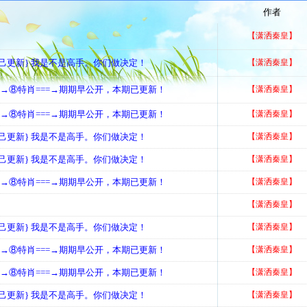
作者
【潇洒秦皇】
◢{己更新} 我是不是高手。你们做决定！
【潇洒秦皇】
肖===→⑧特肖===→期期早公开，本期已更新！
【潇洒秦皇】
肖===→⑧特肖===→期期早公开，本期已更新！
【潇洒秦皇】
◢{己更新} 我是不是高手。你们做决定！
【潇洒秦皇】
◢{己更新} 我是不是高手。你们做决定！
【潇洒秦皇】
肖===→⑧特肖===→期期早公开，本期已更新！
【潇洒秦皇】
【潇洒秦皇】
◢{己更新} 我是不是高手。你们做决定！
【潇洒秦皇】
肖===→⑧特肖===→期期早公开，本期已更新！
【潇洒秦皇】
肖===→⑧特肖===→期期早公开，本期已更新！
【潇洒秦皇】
◢{己更新} 我是不是高手。你们做决定！
【潇洒秦皇】