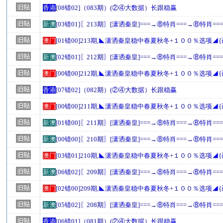
香港
[08错02]（083期）(②④大数据）长跟稳赢
新澳
[03错01]〖213期〗[潇洒秦皇]===→⑧特肖===→⑧特
澳门
[01错00]213期,◣潇洒秦皇稳中春夏秋冬+１００％选项
新澳
[02错01]〖212期〗[潇洒秦皇]===→⑧特肖===→⑧特
澳门
[00错00]212期,◣潇洒秦皇稳中春夏秋冬+１００％选项
香港
[07错02]（082期）(②④大数据）长跟稳赢
澳门
[00错00]211期,◣潇洒秦皇稳中春夏秋冬+１００％选项
新澳
[01错00]〖211期〗[潇洒秦皇]===→⑧特肖===→⑧特
新澳
[00错00]〖210期〗[潇洒秦皇]===→⑧特肖===→⑧特
澳门
[03错01]210期,◣潇洒秦皇稳中春夏秋冬+１００％选项
新澳
[06错02]〖209期〗[潇洒秦皇]===→⑧特肖===→⑧特
澳门
[02错00]209期,◣潇洒秦皇稳中春夏秋冬+１００％选项
新澳
[05错02]〖208期〗[潇洒秦皇]===→⑧特肖===→⑧特
香港
[06错01]（081期）(②④大数据）长跟稳赢