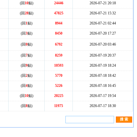
(回
10
贴)
24446
2026-07-21 20:18
(回
28
贴)
47825
2026-07-21 15:32
(回
1
贴)
8944
2026-07-21 02:44
(回
3
贴)
8450
2026-07-20 17:27
(回
0
贴)
6792
2026-07-20 03:46
(回
7
贴)
8259
2026-07-19 20:37
(回
9
贴)
10593
2026-07-19 18:24
(回
2
贴)
5770
2026-07-18 18:42
(回
4
贴)
5226
2026-07-18 16:45
(回
10
贴)
20225
2026-07-17 19:54
(回
8
贴)
11975
2026-07-17 18:30