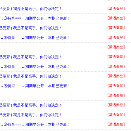
◢{己更新} 我是不是高手。你们做决定！
【潇洒秦皇】
肖===→⑧特肖===→期期早公开，本期已更新！
【潇洒秦皇】
◢{己更新} 我是不是高手。你们做决定！
【潇洒秦皇】
肖===→⑧特肖===→期期早公开，本期已更新！
【潇洒秦皇】
【潇洒秦皇】
◢{己更新} 我是不是高手。你们做决定！
【潇洒秦皇】
肖===→⑧特肖===→期期早公开，本期已更新！
【潇洒秦皇】
◢{己更新} 我是不是高手。你们做决定！
【潇洒秦皇】
肖===→⑧特肖===→期期早公开，本期已更新！
【潇洒秦皇】
【潇洒秦皇】
◢{己更新} 我是不是高手。你们做决定！
【潇洒秦皇】
◢{己更新} 我是不是高手。你们做决定！
【潇洒秦皇】
肖===→⑧特肖===→期期早公开，本期已更新！
【潇洒秦皇】