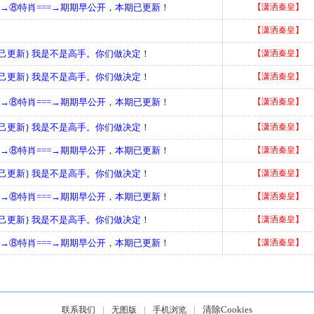
肖===→⑧特肖===→期期早公开，本期已更新！
【潇洒秦皇】
【潇洒秦皇】
◢{己更新} 我是不是高手。你们做决定！
【潇洒秦皇】
◢{己更新} 我是不是高手。你们做决定！
【潇洒秦皇】
肖===→⑧特肖===→期期早公开，本期已更新！
【潇洒秦皇】
◢{己更新} 我是不是高手。你们做决定！
【潇洒秦皇】
肖===→⑧特肖===→期期早公开，本期已更新！
【潇洒秦皇】
◢{己更新} 我是不是高手。你们做决定！
【潇洒秦皇】
肖===→⑧特肖===→期期早公开，本期已更新！
【潇洒秦皇】
◢{己更新} 我是不是高手。你们做决定！
【潇洒秦皇】
肖===→⑧特肖===→期期早公开，本期已更新！
【潇洒秦皇】
|
|
|
清除Cookies
联系我们
无图版
手机浏览