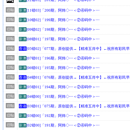
新澳
[11错03]「200期」阿炜◇┅＜②④码中＞┅
新澳
[10错02]「199期」阿炜◇┅＜②④码中＞┅
新澳
[09错02]「198期」阿炜◇┅＜②④码中＞┅
新澳
[08错01]「197期」阿炜◇┅＜②④码中＞┅
香港
[05错02]「077期」原创提供→【精准五肖中】←祝所有彩民
新澳
[07错01]「196期」阿炜◇┅＜②④码中＞┅
新澳
[06错01]「195期」阿炜◇┅＜②④码中＞┅
香港
[04错01]「076期」原创提供→【精准五肖中】←祝所有彩民
新澳
[05错01]「194期」阿炜◇┅＜②④码中＞┅
新澳
[04错00]「193期」阿炜◇┅＜②④码中＞┅
香港
[03错01]「075期」原创提供→【精准五肖中】←祝所有彩民
新澳
[03错00]「192期」阿炜◇┅＜②④码中＞┅
新澳
[02错00]「191期」阿炜◇┅＜②④码中＞┅