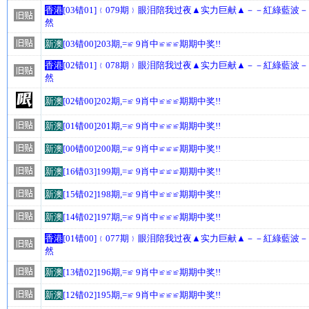
香港
[03错01]﹛079期﹜眼泪陪我过夜▲实力巨献▲－－紅綠藍波
然
新澳
[03错00]203期,=≌ 9肖中≌≌≌期期中奖!!
香港
[02错01]﹛078期﹜眼泪陪我过夜▲实力巨献▲－－紅綠藍波
然
新澳
[02错00]202期,=≌ 9肖中≌≌≌期期中奖!!
新澳
[01错00]201期,=≌ 9肖中≌≌≌期期中奖!!
新澳
[00错00]200期,=≌ 9肖中≌≌≌期期中奖!!
新澳
[16错03]199期,=≌ 9肖中≌≌≌期期中奖!!
新澳
[15错02]198期,=≌ 9肖中≌≌≌期期中奖!!
新澳
[14错02]197期,=≌ 9肖中≌≌≌期期中奖!!
香港
[01错00]﹛077期﹜眼泪陪我过夜▲实力巨献▲－－紅綠藍波
然
新澳
[13错02]196期,=≌ 9肖中≌≌≌期期中奖!!
新澳
[12错02]195期,=≌ 9肖中≌≌≌期期中奖!!