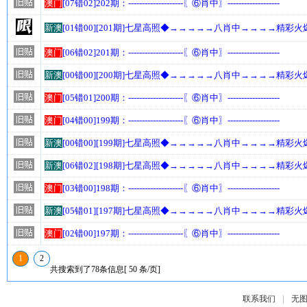
澳门
[07错02]202期：--------------------〖⑥肖中〗-------------------
新澳
[01错00][201期]七星高照◆→→→→→八肖中→→→→精彩
澳门
[06错02]201期：--------------------〖⑥肖中〗-------------------
新澳
[00错00][200期]七星高照◆→→→→→八肖中→→→→精彩
澳门
[05错01]200期：--------------------〖⑥肖中〗-------------------
澳门
[04错00]199期：--------------------〖⑥肖中〗-------------------
新澳
[00错00][199期]七星高照◆→→→→→八肖中→→→→精彩
新澳
[06错02][198期]七星高照◆→→→→→八肖中→→→→精彩
澳门
[03错00]198期：--------------------〖⑥肖中〗-------------------
新澳
[05错01][197期]七星高照◆→→→→→八肖中→→→→精彩
澳门
[02错00]197期：--------------------〖⑥肖中〗-------------------
1
2
共搜索到了78条信息[ 50 条/页]
|
联系我们
无