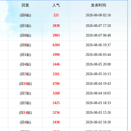
回复
人气
发表时间
(回
6
贴)
221
2026-08-08 02:16
(回
1
贴)
2838
2026-08-07 17:20
(回
8
贴)
2903
2026-08-07 08:48
(回
8
贴)
6284
2026-08-06 19:37
(回
1
贴)
1990
2026-08-06 03:44
(回
4
贴)
2446
2026-08-05 20:00
(回
3
贴)
2261
2026-08-05 16:13
(回
16
贴)
4706
2026-08-04 19:43
(回
7
贴)
3268
2026-08-04 18:05
(回
5
贴)
2425
2026-08-03 18:33
(回
14
贴)
5256
2026-08-03 15:26
(回
4
贴)
2430
2026-08-02 18:30