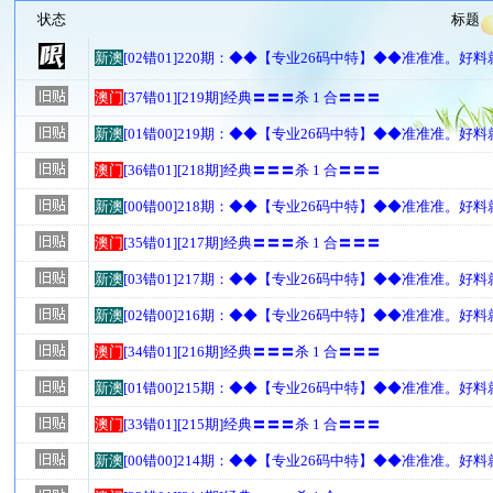
状态
标题
新澳
[02错01]220期：◆◆【专业26码中特】◆◆准准准。好
澳门
[37错01][219期]经典〓〓〓杀 1 合〓〓〓
新澳
[01错00]219期：◆◆【专业26码中特】◆◆准准准。好
澳门
[36错01][218期]经典〓〓〓杀 1 合〓〓〓
新澳
[00错00]218期：◆◆【专业26码中特】◆◆准准准。好
澳门
[35错01][217期]经典〓〓〓杀 1 合〓〓〓
新澳
[03错01]217期：◆◆【专业26码中特】◆◆准准准。好
新澳
[02错00]216期：◆◆【专业26码中特】◆◆准准准。好
澳门
[34错01][216期]经典〓〓〓杀 1 合〓〓〓
新澳
[01错00]215期：◆◆【专业26码中特】◆◆准准准。好
澳门
[33错01][215期]经典〓〓〓杀 1 合〓〓〓
新澳
[00错00]214期：◆◆【专业26码中特】◆◆准准准。好