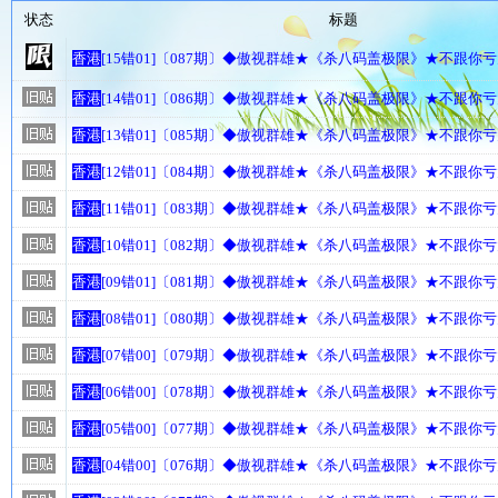
状态
标题
香港
[15错01]〔087期〕◆傲视群雄★《杀八码盖极限》★不跟你
香港
[14错01]〔086期〕◆傲视群雄★《杀八码盖极限》★不跟你
香港
[13错01]〔085期〕◆傲视群雄★《杀八码盖极限》★不跟你
香港
[12错01]〔084期〕◆傲视群雄★《杀八码盖极限》★不跟你
香港
[11错01]〔083期〕◆傲视群雄★《杀八码盖极限》★不跟你
香港
[10错01]〔082期〕◆傲视群雄★《杀八码盖极限》★不跟你
香港
[09错01]〔081期〕◆傲视群雄★《杀八码盖极限》★不跟你
香港
[08错01]〔080期〕◆傲视群雄★《杀八码盖极限》★不跟你
香港
[07错00]〔079期〕◆傲视群雄★《杀八码盖极限》★不跟你
香港
[06错00]〔078期〕◆傲视群雄★《杀八码盖极限》★不跟你
香港
[05错00]〔077期〕◆傲视群雄★《杀八码盖极限》★不跟你
香港
[04错00]〔076期〕◆傲视群雄★《杀八码盖极限》★不跟你