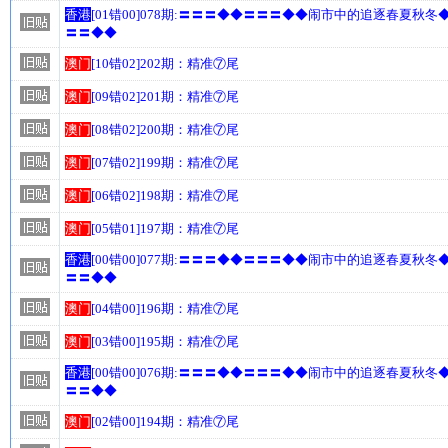
香港
[01错00]078期:〓〓〓◆◆〓〓〓◆◆闹市中的追逐春夏秋
〓〓◆◆
澳门
[10错02]202期：精准⑦尾
澳门
[09错02]201期：精准⑦尾
澳门
[08错02]200期：精准⑦尾
澳门
[07错02]199期：精准⑦尾
澳门
[06错02]198期：精准⑦尾
澳门
[05错01]197期：精准⑦尾
香港
[00错00]077期:〓〓〓◆◆〓〓〓◆◆闹市中的追逐春夏秋
〓〓◆◆
澳门
[04错00]196期：精准⑦尾
澳门
[03错00]195期：精准⑦尾
香港
[00错00]076期:〓〓〓◆◆〓〓〓◆◆闹市中的追逐春夏秋
〓〓◆◆
澳门
[02错00]194期：精准⑦尾