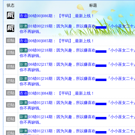
状态
标题
香港
[00错00]086期： 【平码】_最新上线！
新澳
[01错00]219期：因为兴趣，所以赚喜欢▄▄▄▄『小小巫女二十
你不再缺钱。
香港
[00错00]085期： 【平码】_最新上线！
新澳
[00错00]218期：因为兴趣，所以赚喜欢▄▄▄▄『小小巫女二十
你不再缺钱。
新澳
[06错02]217期：因为兴趣，所以赚喜欢▄▄▄▄『小小巫女二十
你不再缺钱。
新澳
[05错01]216期：因为兴趣，所以赚喜欢▄▄▄▄『小小巫女二十
你不再缺钱。
香港
[03错01]084期： 【平码】_最新上线！
新澳
[04错01]215期：因为兴趣，所以赚喜欢▄▄▄▄『小小巫女二十
你不再缺钱。
新澳
[03错01]214期：因为兴趣，所以赚喜欢▄▄▄▄『小小巫女二十
你不再缺钱。
新澳
[02错01]213期：因为兴趣，所以赚喜欢▄▄▄▄『小小巫女二十