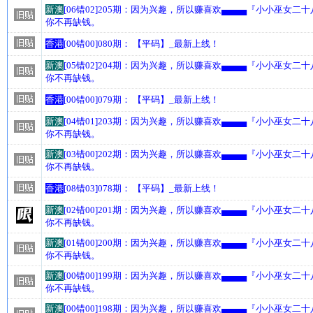
新澳
[06错02]205期：因为兴趣，所以赚喜欢▄▄▄▄『小小巫女二十
你不再缺钱。
香港
[00错00]080期： 【平码】_最新上线！
新澳
[05错02]204期：因为兴趣，所以赚喜欢▄▄▄▄『小小巫女二十
你不再缺钱。
香港
[00错00]079期： 【平码】_最新上线！
新澳
[04错01]203期：因为兴趣，所以赚喜欢▄▄▄▄『小小巫女二十
你不再缺钱。
新澳
[03错00]202期：因为兴趣，所以赚喜欢▄▄▄▄『小小巫女二十
你不再缺钱。
香港
[08错03]078期： 【平码】_最新上线！
新澳
[02错00]201期：因为兴趣，所以赚喜欢▄▄▄▄『小小巫女二十
你不再缺钱。
新澳
[01错00]200期：因为兴趣，所以赚喜欢▄▄▄▄『小小巫女二十
你不再缺钱。
新澳
[00错00]199期：因为兴趣，所以赚喜欢▄▄▄▄『小小巫女二十
你不再缺钱。
新澳
[00错00]198期：因为兴趣，所以赚喜欢▄▄▄▄『小小巫女二十