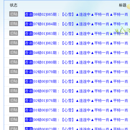
状态
标题
香港
[08错02]085期：【心雪】▲连连中▲平特一肖▲平特一肖
香港
[07错01]084期：【心雪】▲连连中▲平特一肖▲平特一肖
香港
[06错01]083期：【心雪】▲连连中▲平特一肖▲平特一肖
香港
[05错01]082期：【心雪】▲连连中▲平特一肖▲平特一肖
香港
[04错01]081期：【心雪】▲连连中▲平特一肖▲平特一肖
香港
[03错01]080期：【心雪】▲连连中▲平特一肖▲平特一肖
香港
[02错01]079期：【心雪】▲连连中▲平特一肖▲平特一肖
香港
[01错00]078期：【心雪】▲连连中▲平特一肖▲平特一肖
香港
[00错00]077期：【心雪】▲连连中▲平特一肖▲平特一肖
香港
[02错01]076期：【心雪】▲连连中▲平特一肖▲平特一肖
香港
[01错00]075期：【心雪】▲连连中▲平特一肖▲平特一肖
香港
[00错00]074期：【心雪】▲连连中▲平特一肖▲平特一肖
香港
[00错00]073期：【心雪】▲连连中▲平特一肖▲平特一肖