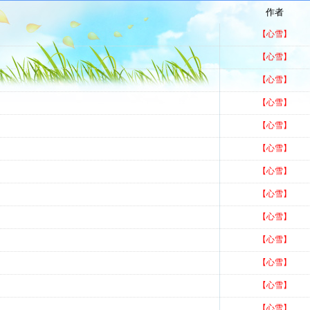
作者
【心雪】
【心雪】
【心雪】
【心雪】
【心雪】
【心雪】
【心雪】
【心雪】
【心雪】
【心雪】
【心雪】
【心雪】
【心雪】