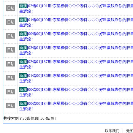
新澳
[02错01]191期:东星模特◇◇◇⑥肖◇◇◇好料赢钱靠你的
生辉煌！
新澳
[01错00]190期:东星模特◇◇◇⑥肖◇◇◇好料赢钱靠你的
生辉煌！
新澳
[00错00]189期:东星模特◇◇◇⑥肖◇◇◇好料赢钱靠你的
生辉煌！
新澳
[03错01]188期:东星模特◇◇◇⑥肖◇◇◇好料赢钱靠你的
生辉煌！
新澳
[02错01]187期:东星模特◇◇◇⑥肖◇◇◇好料赢钱靠你的
生辉煌！
新澳
[01错00]186期:东星模特◇◇◇⑥肖◇◇◇好料赢钱靠你的
生辉煌！
新澳
[00错00]185期:东星模特◇◇◇⑥肖◇◇◇好料赢钱靠你的
生辉煌！
新澳
[00错00]184期:东星模特◇◇◇⑥肖◇◇◇好料赢钱靠你的
生辉煌！
共搜索到了36条信息[ 50 条/页]
|
联系我们
无