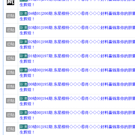
生辉煌！
新澳
[04错01]200期:东星模特◇◇◇⑥肖◇◇◇好料赢钱靠你的
生辉煌！
新澳
[03错01]199期:东星模特◇◇◇⑥肖◇◇◇好料赢钱靠你的
生辉煌！
新澳
[02错01]198期:东星模特◇◇◇⑥肖◇◇◇好料赢钱靠你的
生辉煌！
新澳
[01错00]197期:东星模特◇◇◇⑥肖◇◇◇好料赢钱靠你的
生辉煌！
新澳
[00错00]196期:东星模特◇◇◇⑥肖◇◇◇好料赢钱靠你的
生辉煌！
新澳
[00错00]195期:东星模特◇◇◇⑥肖◇◇◇好料赢钱靠你的
生辉煌！
新澳
[00错00]194期:东星模特◇◇◇⑥肖◇◇◇好料赢钱靠你的
生辉煌！
新澳
[00错00]193期:东星模特◇◇◇⑥肖◇◇◇好料赢钱靠你的
生辉煌！
新澳
[03错01]192期:东星模特◇◇◇⑥肖◇◇◇好料赢钱靠你的
生辉煌！