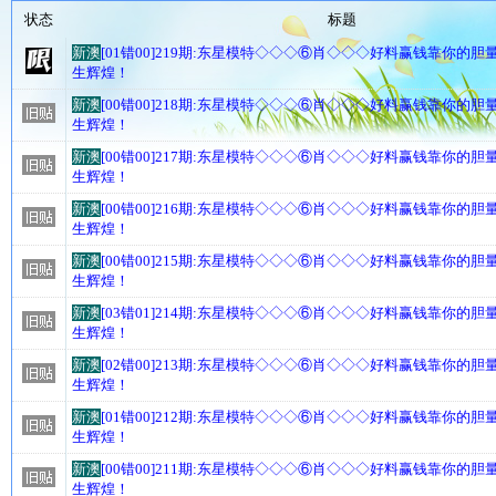
状态
标题
新澳
[01错00]219期:东星模特◇◇◇⑥肖◇◇◇好料赢钱靠你的
生辉煌！
新澳
[00错00]218期:东星模特◇◇◇⑥肖◇◇◇好料赢钱靠你的
生辉煌！
新澳
[00错00]217期:东星模特◇◇◇⑥肖◇◇◇好料赢钱靠你的
生辉煌！
新澳
[00错00]216期:东星模特◇◇◇⑥肖◇◇◇好料赢钱靠你的
生辉煌！
新澳
[00错00]215期:东星模特◇◇◇⑥肖◇◇◇好料赢钱靠你的
生辉煌！
新澳
[03错01]214期:东星模特◇◇◇⑥肖◇◇◇好料赢钱靠你的
生辉煌！
新澳
[02错00]213期:东星模特◇◇◇⑥肖◇◇◇好料赢钱靠你的
生辉煌！
新澳
[01错00]212期:东星模特◇◇◇⑥肖◇◇◇好料赢钱靠你的
生辉煌！
新澳
[00错00]211期:东星模特◇◇◇⑥肖◇◇◇好料赢钱靠你的
生辉煌！