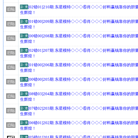
新澳
[02错01]210期:东星模特◇◇◇⑥肖◇◇◇好料赢钱靠你的
生辉煌！
新澳
[01错00]209期:东星模特◇◇◇⑥肖◇◇◇好料赢钱靠你的
生辉煌！
新澳
[00错00]208期:东星模特◇◇◇⑥肖◇◇◇好料赢钱靠你的
生辉煌！
新澳
[02错01]207期:东星模特◇◇◇⑥肖◇◇◇好料赢钱靠你的
生辉煌！
新澳
[01错00]206期:东星模特◇◇◇⑥肖◇◇◇好料赢钱靠你的
生辉煌！
新澳
[00错00]205期:东星模特◇◇◇⑥肖◇◇◇好料赢钱靠你的
生辉煌！
新澳
[08错03]204期:东星模特◇◇◇⑥肖◇◇◇好料赢钱靠你的
生辉煌！
新澳
[07错02]203期:东星模特◇◇◇⑥肖◇◇◇好料赢钱靠你的
生辉煌！
新澳
[06错01]202期:东星模特◇◇◇⑥肖◇◇◇好料赢钱靠你的
生辉煌！
新澳
[05错01]201期:东星模特◇◇◇⑥肖◇◇◇好料赢钱靠你的