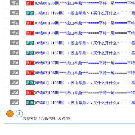
澳门
[02错00]200期:***拔山举鼎***≡≡≡≡≡平特一尾≡≡≡≡≡
新澳
[11错02]〈199期〉﹤拔山举鼎﹥♀买什么开什么♀「「
澳门
[01错00]199期:***拔山举鼎***≡≡≡≡≡平特一尾≡≡≡≡≡
澳门
[00错00]198期:***拔山举鼎***≡≡≡≡≡平特一尾≡≡≡≡≡
新澳
[10错02]〈198期〉﹤拔山举鼎﹥♀买什么开什么♀「「
新澳
[09错01]〈197期〉﹤拔山举鼎﹥♀买什么开什么♀「「
澳门
[09错03]197期:***拔山举鼎***≡≡≡≡≡平特一尾≡≡≡≡≡
澳门
[08错03]196期:***拔山举鼎***≡≡≡≡≡平特一尾≡≡≡≡≡
新澳
[08错01]〈196期〉﹤拔山举鼎﹥♀买什么开什么♀「「
澳门
[07错02]195期:***拔山举鼎***≡≡≡≡≡平特一尾≡≡≡≡≡
新澳
[07错01]〈195期〉﹤拔山举鼎﹥♀买什么开什么♀「「
1
2
共搜索到了73条信息[ 50 条/页]