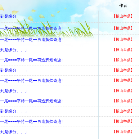
作者
「看到是缘分」」」
【拔山举鼎】
≡平特一尾≡≡≡≡平特一尾≡≡再造辉煌奇迹!
【拔山举鼎】
≡平特一尾≡≡≡≡平特一尾≡≡再造辉煌奇迹!
【拔山举鼎】
「看到是缘分」」」
【拔山举鼎】
≡平特一尾≡≡≡≡平特一尾≡≡再造辉煌奇迹!
【拔山举鼎】
「看到是缘分」」」
【拔山举鼎】
≡平特一尾≡≡≡≡平特一尾≡≡再造辉煌奇迹!
【拔山举鼎】
「看到是缘分」」」
【拔山举鼎】
≡平特一尾≡≡≡≡平特一尾≡≡再造辉煌奇迹!
【拔山举鼎】
「看到是缘分」」」
【拔山举鼎】
≡平特一尾≡≡≡≡平特一尾≡≡再造辉煌奇迹!
【拔山举鼎】
「看到是缘分」」」
【拔山举鼎】