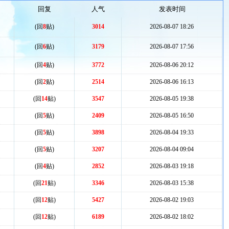
回复
人气
发表时间
(回
8
贴)
3014
2026-08-07 18:26
(回
6
贴)
3179
2026-08-07 17:56
(回
4
贴)
3772
2026-08-06 20:12
(回
2
贴)
2514
2026-08-06 16:13
(回
14
贴)
3547
2026-08-05 19:38
(回
5
贴)
2409
2026-08-05 16:50
(回
5
贴)
3898
2026-08-04 19:33
(回
5
贴)
3207
2026-08-04 09:04
(回
4
贴)
2852
2026-08-03 19:18
(回
21
贴)
3346
2026-08-03 15:38
(回
12
贴)
5427
2026-08-02 19:03
(回
12
贴)
6189
2026-08-02 18:02