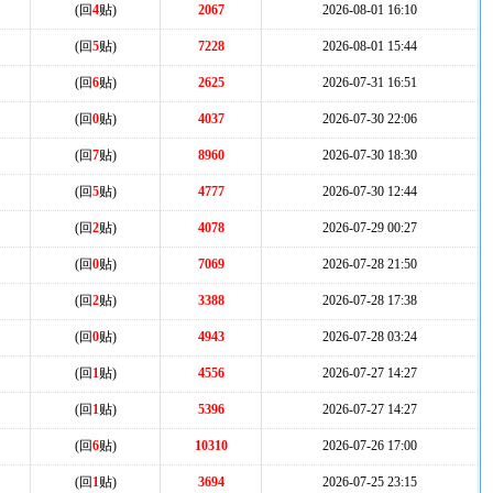
(回
4
贴)
2067
2026-08-01 16:10
(回
5
贴)
7228
2026-08-01 15:44
(回
6
贴)
2625
2026-07-31 16:51
(回
0
贴)
4037
2026-07-30 22:06
(回
7
贴)
8960
2026-07-30 18:30
(回
5
贴)
4777
2026-07-30 12:44
(回
2
贴)
4078
2026-07-29 00:27
(回
0
贴)
7069
2026-07-28 21:50
(回
2
贴)
3388
2026-07-28 17:38
(回
0
贴)
4943
2026-07-28 03:24
(回
1
贴)
4556
2026-07-27 14:27
(回
1
贴)
5396
2026-07-27 14:27
(回
6
贴)
10310
2026-07-26 17:00
(回
1
贴)
3694
2026-07-25 23:15